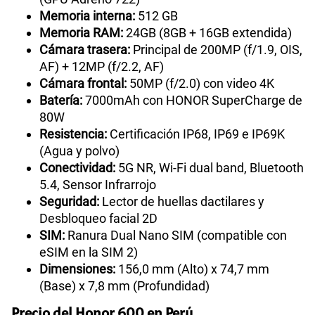
Memoria interna:
512 GB
Memoria RAM:
24GB (8GB + 16GB extendida)
Cámara trasera:
Principal de 200MP (f/1.9, OIS,
AF) + 12MP (f/2.2, AF)
Cámara frontal:
50MP (f/2.0) con video 4K
Batería:
7000mAh con HONOR SuperCharge de
80W
Resistencia:
Certificación IP68, IP69 e IP69K
(Agua y polvo)
Conectividad:
5G NR, Wi-Fi dual band, Bluetooth
5.4, Sensor Infrarrojo
Seguridad:
Lector de huellas dactilares y
Desbloqueo facial 2D
SIM:
Ranura Dual Nano SIM (compatible con
eSIM en la SIM 2)
Dimensiones:
156,0 mm (Alto) x 74,7 mm
(Base) x 7,8 mm (Profundidad)
Precio del Honor 600 en Perú