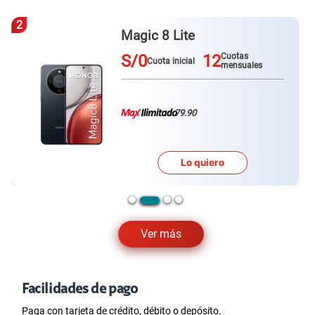
3
Galaxy A57
S/0
12
Cuotas
Cuota inicial
mensuales
79.90
Lo quiero
Ver más
Facilidades de pago
Paga con tarjeta de crédito, débito o depósito.