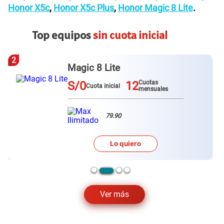
Honor X5c
,
Honor X5c Plus
,
Honor Magic 8 Lite
.
Top equipos
sin cuota inicial
3
Galaxy A57
S/0
12
otas
Cuota inicial
nsuales
79.90
Lo quier
Ver más