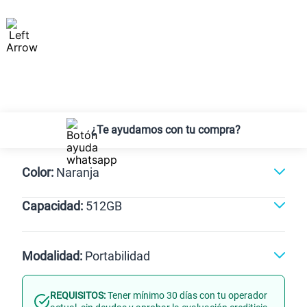
¿Te ayudamos con tu compra?
Color:
Naranja
Capacidad:
512GB
Negro
Naranja
512GB
Modalidad:
Portabilidad
REQUISITOS:
Tener mínimo 30 días con tu operador
Línea Nueva
Portabilidad