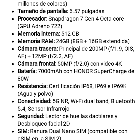
millones de colores)
Tamaño de pantalla:
6.57 pulgadas
Procesador:
Snapdragon 7 Gen 4 Octa-core
(GPU Adreno 722)
Memoria interna:
512 GB
Memoria RAM:
24GB (8GB + 16GB extendida)
Cámara trasera:
Principal de 200MP (f/1.9, OIS,
AF) + 12MP (f/2.2, AF)
Cámara frontal:
50MP (f/2.0) con video 4K
Batería:
7000mAh con HONOR SuperCharge de
80W
Resistencia:
Certificación IP68, IP69 e IP69K
(Agua y polvo)
Conectividad:
5G NR, Wi-Fi dual band, Bluetooth
5.4, Sensor Infrarrojo
Seguridad:
Lector de huellas dactilares y
Desbloqueo facial 2D
SIM:
Ranura Dual Nano SIM (compatible con
eSIM en la SIM 2)