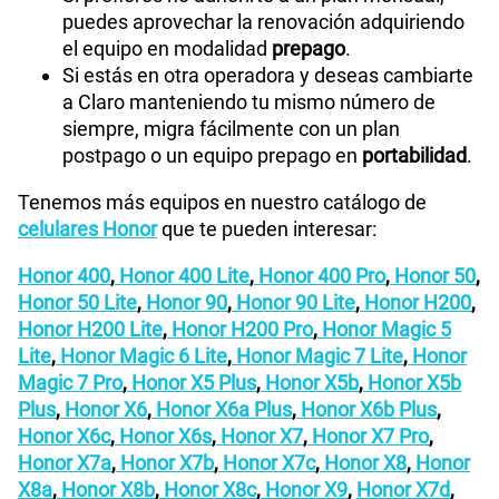
puedes aprovechar la renovación adquiriendo
el equipo en modalidad
prepago
.
Si estás en otra operadora y deseas cambiarte
a Claro manteniendo tu mismo número de
siempre, migra fácilmente con un plan
postpago o un equipo prepago en
portabilidad
.
Tenemos más equipos en nuestro catálogo de
celulares Honor
que te pueden interesar:
Honor 400
,
Honor 400 Lite
,
Honor 400 Pro
,
Honor 50
,
Honor 50 Lite
,
Honor 90
,
Honor 90 Lite
,
Honor H200
,
Honor H200 Lite
,
Honor H200 Pro
,
Honor Magic 5
Lite
,
Honor Magic 6 Lite
,
Honor Magic 7 Lite
,
Honor
Magic 7 Pro
,
Honor X5 Plus
,
Honor X5b
,
Honor X5b
Plus
,
Honor X6
,
Honor X6a Plus
,
Honor X6b Plus
,
Honor X6c
,
Honor X6s
,
Honor X7
,
Honor X7 Pro
,
Honor X7a
,
Honor X7b
,
Honor X7c
,
Honor X8
,
Honor
X8a
,
Honor X8b
,
Honor X8c
,
Honor X9
,
Honor X7d
,