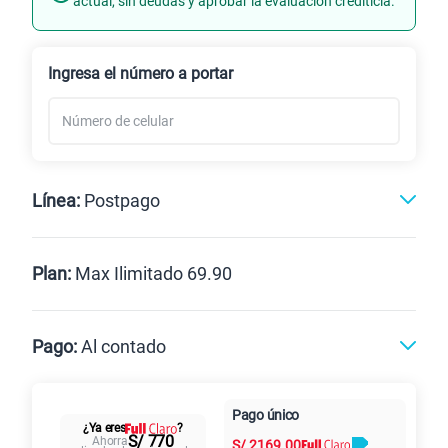
actual, sin deudas y aprobar la evaluación crediticia.
Renovación
Celular liberado
Ingresa el número a portar
Línea:
Postpago
Postpago
Prepago
Plan:
Max Ilimitado 69.90
Max
Max Ilimitado
Pago:
Al contado
Paga en
125GB
en alta velocidad
Pago único
Al contado
Cuotas Claro
cuotas sin
¿Ya eres
?
S/
79.90
Paga solo
S/ 770
Ahorra
S/
2169.00
intereses