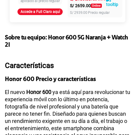
aplicado al precio regular
S/
2659.00
Accede a Full Claro aquí
S/
2939.00
Precio regular
155 GB
en alta velocidad
S/
95.90
Paga solo
Ver más planes
Sobre tu equipo:
Honor
600 5G Naranja + Watch
2I
Características
Honor 600 Precio y características
El nuevo
Honor 600
ya está aquí para revolucionar tu
experiencia móvil con lo último en potencia,
fotografía de nivel profesional y una batería que
parece no tener fin. Diseñado para quienes buscan
un rendimiento exigente en su día a día, el trabajo o
el entretenimiento, este smartphone combina