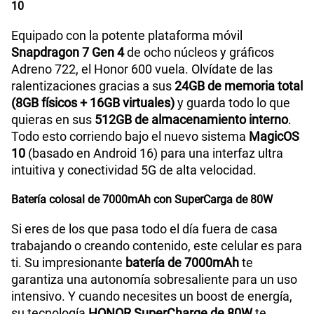
10
Equipado con la potente plataforma móvil
Snapdragon 7 Gen 4
de ocho núcleos y gráficos
Adreno 722, el Honor 600 vuela. Olvídate de las
ralentizaciones gracias a sus
24GB de memoria total
(8GB físicos + 16GB virtuales)
y guarda todo lo que
quieras en sus
512GB de almacenamiento interno
.
Todo esto corriendo bajo el nuevo sistema
MagicOS
10
(basado en Android 16) para una interfaz ultra
intuitiva y conectividad 5G de alta velocidad.
Batería colosal de 7000mAh con SuperCarga de 80W
Si eres de los que pasa todo el día fuera de casa
trabajando o creando contenido, este celular es para
ti. Su impresionante
batería de 7000mAh
te
garantiza una autonomía sobresaliente para un uso
intensivo. Y cuando necesites un boost de energía,
su tecnología
HONOR SuperCharge de 80W
te