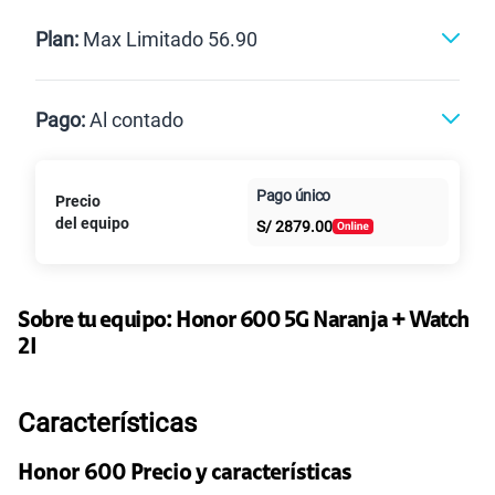
Renovación
Celular liberado
Postpago
Prepago
Plan:
Max Limitado 56.90
Max
Max Ilimitado
Pago:
Al contado
Paga en
Pago único
Precio
25GB
en alta velocidad
Al contado
Cuotas Claro
cuotas sin
S/
29.90
del equipo
S/
2879.00
Paga solo
intereses
45GB
en alta velocidad
S/
49.90
Sobre tu equipo:
Paga solo
Honor
600 5G Naranja + Watch
2I
30GB
en alta velocidad
S/
39.90
Paga solo
Características
60GB
en alta velocidad
Honor 600 Precio y características
S/
56.90