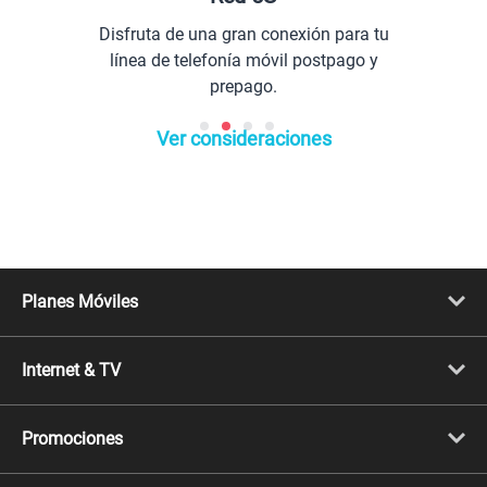
Disfruta de una gran conexión para tu
línea de telefonía móvil postpago y
prepago.
Ver consideraciones
Planes Móviles
Portabilidad
Línea Nueva
Internet & TV
Línea Adicional
Planes ilimitados
Internet Fibra Óptica
Prepago Chévere
Internet + TV
Migración
Promociones
Mejora tu plan
Conviértete en Full Claro
Cyber WOW