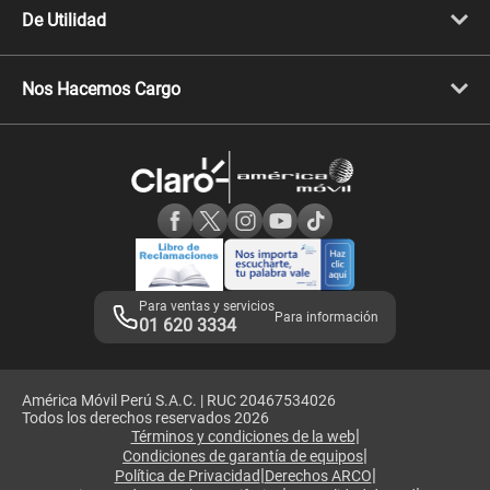
Celulares iPhone
De Utilidad
Celulares Samsung
Celulares Xiaomi
Libera tu equipo móvil
Celulares Honor
Llamada por llamada
Celulares Motorola
Nos Hacemos Cargo
Comprobantes electrónicos
Velocidad de internet
Devoluciones por interrupciones
Consultas en línea
Atención de reclamos
Samsung A57
Consulta de reclamos
Consulta de IMEI
Adquirientes iPhone 6, 6S y SE
Hablando Claro
Mensaje de Seguridad
Samsung S25 Ultra
Consideraciones
Términos y Condiciones de Tienda Claro
Libro de Reclamaciones
Legales de marketplace
Para ventas y servicios
Para información
01 620 3334
América Móvil Perú S.A.C. | RUC 20467534026
Todos los derechos reservados 2026
|
Términos y condiciones de la web
|
Condiciones de garantía de equipos
|
|
Política de Privacidad
Derechos ARCO