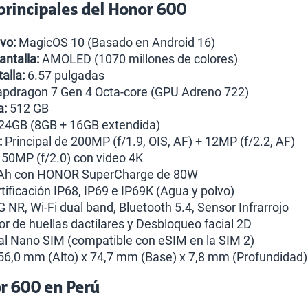
 principales del Honor 600
vo:
MagicOS 10 (Basado en Android 16)
antalla:
AMOLED (1070 millones de colores)
alla:
6.57 pulgadas
pdragon 7 Gen 4 Octa-core (GPU Adreno 722)
a:
512 GB
24GB (8GB + 16GB extendida)
:
Principal de 200MP (f/1.9, OIS, AF) + 12MP (f/2.2, AF)
50MP (f/2.0) con video 4K
h con HONOR SuperCharge de 80W
tificación IP68, IP69 e IP69K (Agua y polvo)
 NR, Wi-Fi dual band, Bluetooth 5.4, Sensor Infrarrojo
r de huellas dactilares y Desbloqueo facial 2D
l Nano SIM (compatible con eSIM en la SIM 2)
6,0 mm (Alto) x 74,7 mm (Base) x 7,8 mm (Profundidad)
or 600 en Perú