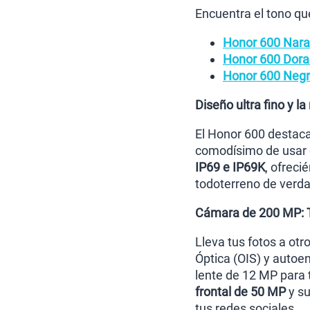
Encuentra el tono qu
Honor 600 Nara
Honor 600 Dora
Honor 600 Neg
Diseño ultra fino y 
El Honor 600 destaca
comodísimo de usar c
IP69 e IP69K
, ofreci
todoterreno de verda
Cámara de 200 MP: T
Lleva tus fotos a otr
Óptica (OIS) y autoe
lente de 12 MP para 
frontal de 50 MP
y su
tus redes sociales.