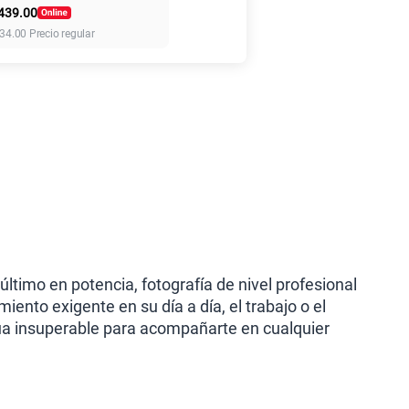
439.00
34.00
Precio regular
155 GB
en alta velocidad
S/
95.90
anes
último en potencia, fotografía de nivel profesional
ento exigente en su día a día, el trabajo o el
ua insuperable para acompañarte en cualquier