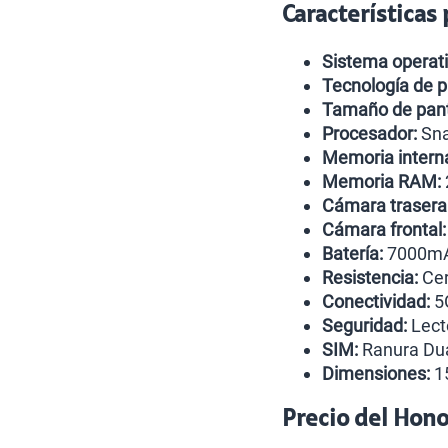
Características
Sistema operati
Tecnología de p
Tamaño de pant
Procesador:
Sna
Memoria intern
Memoria RAM:
Cámara trasera
Cámara frontal:
Batería:
7000mA
Resistencia:
Cer
Conectividad:
5G
Seguridad:
Lecto
SIM:
Ranura Dua
Dimensiones:
15
Precio del Hon