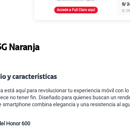
S/
2
Accede a Full Claro aquí
S/
29
Paga solo
Ver más pl
5G Naranja
o y características
a está aquí para revolucionar tu experiencia móvil con lo 
ece no tener fin. Diseñado para quienes buscan un rendimi
e smartphone combina elegancia y una resistencia al ag
del Honor 600