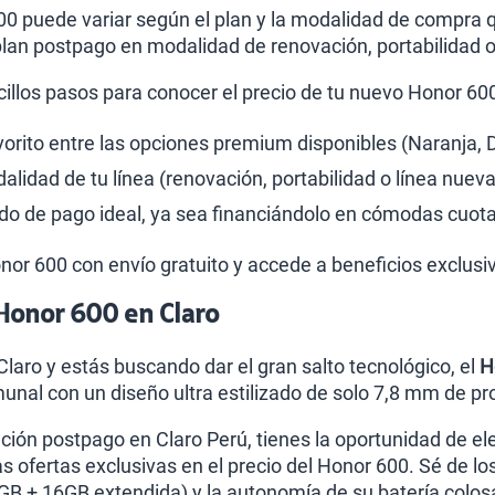
00 puede variar según el plan y la modalidad de compra qu
lan postpago en modalidad de renovación, portabilidad 
cillos pasos para conocer el precio de tu nuevo Honor 60
avorito entre las opciones premium disponibles (Naranja, 
lidad de tu línea (renovación, portabilidad o línea nueva
o de pago ideal, ya sea financiándolo en cómodas cuota
Honor 600 con envío gratuito y accede a beneficios exclusi
Honor 600 en Claro
 Claro y estás buscando dar el gran salto tecnológico, el
H
nal con un diseño ultra estilizado de solo 7,8 mm de pr
ación postpago en Claro Perú, tienes la oportunidad de el
as ofertas exclusivas en el precio del Honor 600. Sé de l
 + 16GB extendida) y la autonomía de su batería colosal