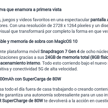
va que enamora a primera vista
s, juegos y videos favoritos en una espectacular
pantalla
ores. Con una resolución de 2728 x 1264 píxeles y un d
 visual que transformará por completo la forma en que ve
ble y memoria de sobra con MagicOS 10
ente plataforma móvil
Snapdragon 7 Gen 4
de ocho núcleo
tizaciones gracias a sus
24GB de memoria total (8GB físic
acenamiento interno
. Todo esto corriendo bajo el nuev
uitiva y conectividad 5G de alta velocidad.
7000mAh con SuperCarga de 80W
sa todo el día fuera de casa trabajando o creando conteni
te garantiza una autonomía sobresaliente para un uso in
 SuperCharge de 80W
te devolverá a la acción en cuest