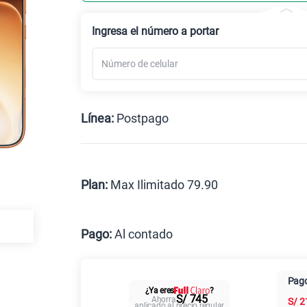
Celular liberado
Ingresa el número a portar
Línea:
Postpago
Postpago
Prepago
Plan:
Max Ilimitado 79.90
Max
Pago:
Al contado
Al contado
Cuotas Cl
Pago
¿Ya eres
?
Paga solo
S/ 745
Ahorra
S/
2
aplicado al precio regular