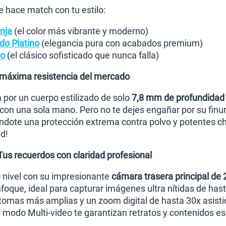
e hace match con tu estilo:
nja
(el color más vibrante y moderno)
do Platino
(elegancia pura con acabados premium)
ro
(el clásico sofisticado que nunca falla)
la máxima resistencia del mercado
 por un cuerpo estilizado de solo
7,8 mm de profundidad
on una sola mano. Pero no te dejes engañar por su finura
éndote una protección extrema contra polvo y potentes c
d!
us recuerdos con claridad profesional
o nivel con su impresionante
cámara trasera principal de
nfoque, ideal para capturar imágenes ultra nítidas de ha
tomas más amplias y un zoom digital de hasta 30x asistid
 modo Multi-video te garantizan retratos y contenidos e