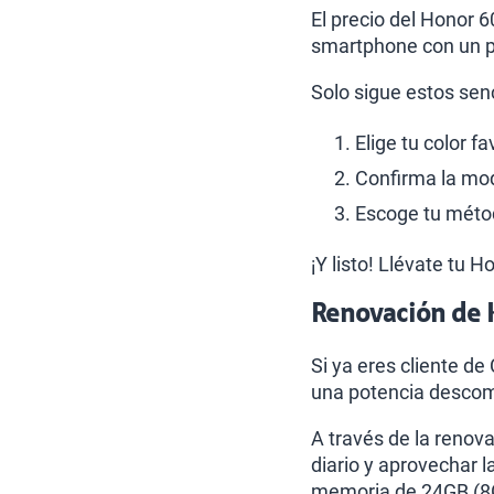
El precio del Honor 6
smartphone con un p
Solo sigue estos sen
Elige tu color f
Confirma la moda
Escoge tu métod
¡Y listo! Llévate tu 
Renovación de 
Si ya eres cliente de
una potencia descomu
A través de la renov
diario y aprovechar l
memoria de 24GB (8GB