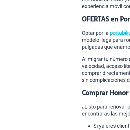
experiencia móvil co
OFERTAS en Port
Optar por la
portabili
modelo llega para r
pulgadas que enamora
Al migrar tu número 
velocidad, acceso lib
comprar directamente
sin complicaciones d
Comprar Honor 6
¿Listo para renovar 
encontrarás las mejo
Si ya eres clien