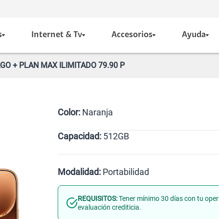
s
Internet & Tv
Accesorios
Ayuda
GO + PLAN MAX ILIMITADO 79.90 P
Color:
Naranja
Capacidad:
512GB
Dorado
Negro
Naranja
512GB
Modalidad:
Portabilidad
REQUISITOS:
Tener mínimo 30 días con tu oper
Línea Nueva
Portabilidad
evaluación crediticia.