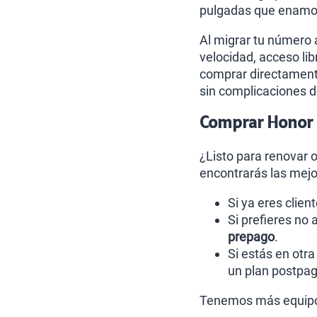
pulgadas que enamora
Al migrar tu número 
velocidad, acceso lib
comprar directamente
sin complicaciones d
Comprar Honor 6
¿Listo para renovar 
encontrarás las mejo
Si ya eres clien
Si prefieres no
prepago
.
Si estás en otr
un plan postpa
Tenemos más equipo