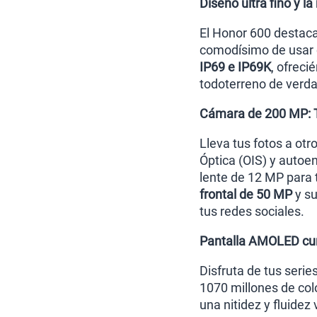
Diseño ultra fino y 
El Honor 600 destaca
comodísimo de usar c
IP69 e IP69K
, ofreci
todoterreno de verda
Cámara de 200 MP: T
Lleva tus fotos a otr
Óptica (OIS) y autoe
lente de 12 MP para 
frontal de 50 MP
y su
tus redes sociales.
Pantalla AMOLED cur
Disfruta de tus serie
1070 millones de col
una nitidez y fluidez