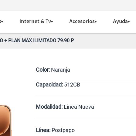
s
Internet & Tv
Accesorios
Ayuda
 + PLAN MAX ILIMITADO 79.90 P
Color:
Naranja
Capacidad:
512GB
Dorado
Negro
Naranja
512GB
Modalidad:
Línea Nueva
Línea Nueva
Portabilidad
Línea:
Postpago