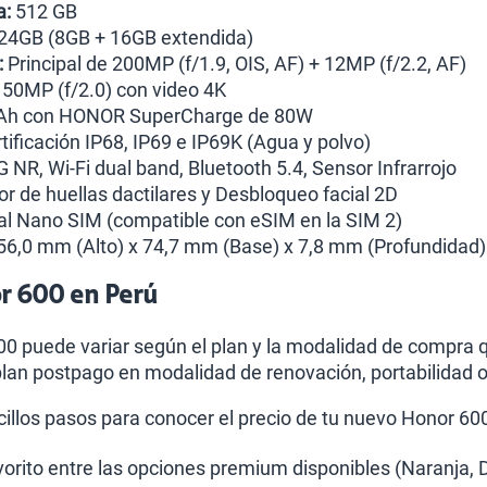
a:
512 GB
24GB (8GB + 16GB extendida)
:
Principal de 200MP (f/1.9, OIS, AF) + 12MP (f/2.2, AF)
50MP (f/2.0) con video 4K
h con HONOR SuperCharge de 80W
tificación IP68, IP69 e IP69K (Agua y polvo)
 NR, Wi-Fi dual band, Bluetooth 5.4, Sensor Infrarrojo
r de huellas dactilares y Desbloqueo facial 2D
l Nano SIM (compatible con eSIM en la SIM 2)
6,0 mm (Alto) x 74,7 mm (Base) x 7,8 mm (Profundidad)
or 600 en Perú
00 puede variar según el plan y la modalidad de compra qu
lan postpago en modalidad de renovación, portabilidad 
cillos pasos para conocer el precio de tu nuevo Honor 60
avorito entre las opciones premium disponibles (Naranja, 