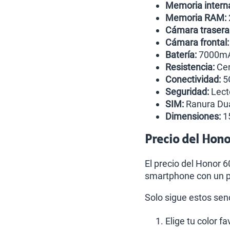
Memoria intern
Memoria RAM:
Cámara trasera
Cámara frontal:
Batería:
7000mA
Resistencia:
Cer
Conectividad:
5G
Seguridad:
Lecto
SIM:
Ranura Dua
Dimensiones:
15
Precio del Hon
El precio del Honor 6
smartphone con un p
Solo sigue estos sen
Elige tu color f