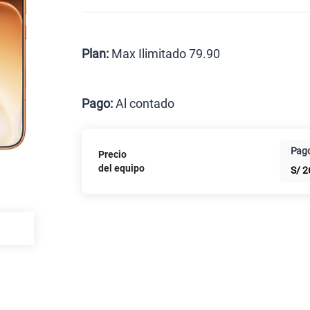
Celular liberado
Postpago
Prepago
Plan:
Max Ilimitado 79.90
Max
Pago:
Al contado
Al contado
Cuotas Cl
Pago
Precio
Paga solo
del equipo
S/
2
Paga solo
Ver más pl