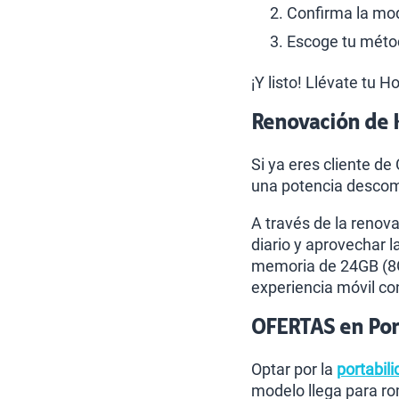
Confirma la moda
Escoge tu métod
¡Y listo! Llévate tu 
Renovación de 
Si ya eres cliente de
una potencia descomu
A través de la renov
diario y aprovechar l
memoria de 24GB (8GB
experiencia móvil co
OFERTAS en Port
Optar por la
portabili
modelo llega para r