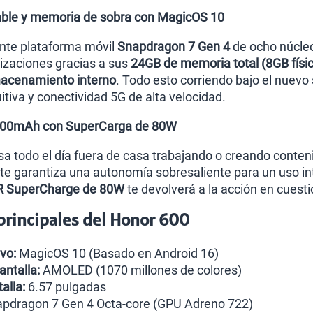
ble y memoria de sobra con MagicOS 10
ente plataforma móvil
Snapdragon 7 Gen 4
de ocho núcleo
tizaciones gracias a sus
24GB de memoria total (8GB físic
acenamiento interno
. Todo esto corriendo bajo el nuev
uitiva y conectividad 5G de alta velocidad.
7000mAh con SuperCarga de 80W
sa todo el día fuera de casa trabajando o creando conteni
te garantiza una autonomía sobresaliente para un uso in
 SuperCharge de 80W
te devolverá a la acción en cuest
 principales del Honor 600
vo:
MagicOS 10 (Basado en Android 16)
antalla:
AMOLED (1070 millones de colores)
alla:
6.57 pulgadas
pdragon 7 Gen 4 Octa-core (GPU Adreno 722)