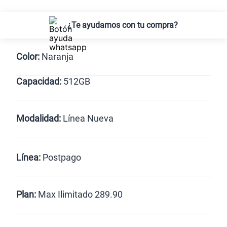
¿Te ayudamos con tu compra?
Color:
Naranja
Capacidad:
512GB
Dorado
Negro
Naranja
512GB
Modalidad:
Línea Nueva
Línea Nueva
Portabilidad
Línea:
Postpago
Renovación
Celular liberado
Postpago
Prepago
Plan:
Max Ilimitado 289.90
Max
Max Ilimitado