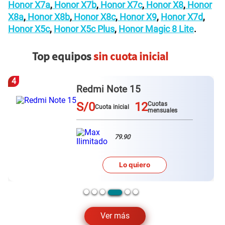
Honor X7a
,
Honor X7b
,
Honor X7c
,
Honor X8
,
Honor
X8a
,
Honor X8b
,
Honor X8c
,
Honor X9
,
Honor X7d
,
Honor X5c
,
Honor X5c Plus
,
Honor Magic 8 Lite
.
Top equipos
sin cuota inicial
4
Redmi Note 15
S/0
12
Cuotas
Cuota inicial
mensuales
79.90
Lo quiero
Ver más