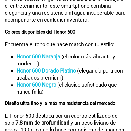
el entretenimiento, este smartphone combina
160GB
en alta velocidad
elegancia y una resistencia al agua insuperable para
S/
109.90
acompañarte en cualquier aventura.
Colores disponibles del Honor 600
Paga solo
Encuentra el tono que hace match con tu estilo:
175GB
en alta velocidad
S/
159.90
Honor 600 Naranja
(el color más vibrante y
moderno)
Honor 600 Dorado Platino
(elegancia pura con
Paga solo
acabados premium)
Honor 600 Negro
(el clásico sofisticado que
185GB
en alta velocidad
nunca falla)
S/
189.90
Diseño ultra fino y la máxima resistencia del mercado
Paga solo
El Honor 600 destaca por un cuerpo estilizado de
solo
7,8 mm de profundidad
y un peso liviano de
aprox. 190g, lo que lo hace comodísimo de usar con
200GB
en alta velocidad