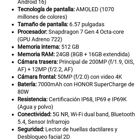
Android 16)
Tecnología de pantalla:
AMOLED (1070
millones de colores)
Tamaño de pantalla:
6.57 pulgadas
Procesador:
Snapdragon 7 Gen 4 Octa-core
(GPU Adreno 722)
Memoria interna:
512 GB
Memoria RAM:
24GB (8GB + 16GB extendida)
Cámara trasera:
Principal de 200MP (f/1.9, OIS,
AF) + 12MP (f/2.2, AF)
Cámara frontal:
50MP (f/2.0) con video 4K
Batería:
7000mAh con HONOR SuperCharge de
80W
Resistencia:
Certificación IP68, IP69 e IP69K
(Agua y polvo)
Conectividad:
5G NR, Wi-Fi dual band, Bluetooth
5.4, Sensor Infrarrojo
Seguridad:
Lector de huellas dactilares y
Desbloqueo facial 2D