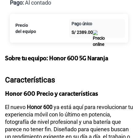
Pago:
Al contado
Paga en
125GB
en alta velocidad
Pago único
Precio
Al contado
Cuotas Claro
cuotas sin
S/
79.90
del equipo
S/
2389.00
intereses
Paga solo
Sobre tu equipo:
Honor
600 5G Naranja
155 GB
en alta velocidad
S/
95.90
Características
Paga solo
Honor 600 Precio y características
El nuevo
Honor 600
ya está aquí para revolucionar tu
110GB
en alta velocidad
S/
69.90
experiencia móvil con lo último en potencia,
fotografía de nivel profesional y una batería que
parece no tener fin. Diseñado para quienes buscan
Paga solo
un rendimiento exigente en su día a día, el trabajo o