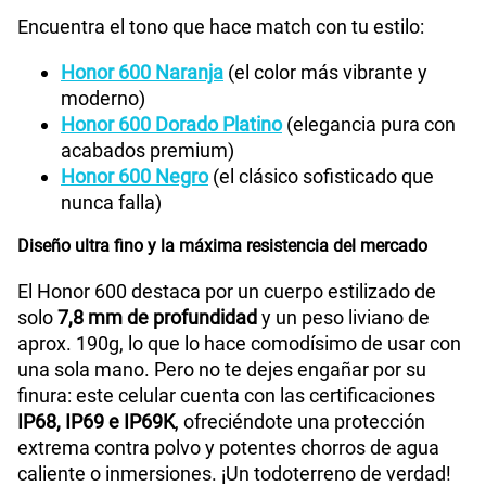
175GB
en alta velocidad
Encuentra el tono que hace match con tu estilo:
S/
159.90
Honor 600 Naranja
(el color más vibrante y
moderno)
Paga solo
Honor 600 Dorado Platino
(elegancia pura con
acabados premium)
185GB
en alta velocidad
Honor 600 Negro
(el clásico sofisticado que
S/
189.90
nunca falla)
Diseño ultra fino y la máxima resistencia del mercado
Paga solo
El Honor 600 destaca por un cuerpo estilizado de
solo
7,8 mm de profundidad
y un peso liviano de
200GB
en alta velocidad
S/
289.90
aprox. 190g, lo que lo hace comodísimo de usar con
una sola mano. Pero no te dejes engañar por su
finura: este celular cuenta con las certificaciones
Paga solo
IP68, IP69 e IP69K
, ofreciéndote una protección
extrema contra polvo y potentes chorros de agua
Ver menos planes
caliente o inmersiones. ¡Un todoterreno de verdad!