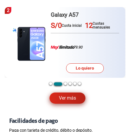
3
Redmi Note 15 pro plus
S/0
12
Cuotas
Cuota inicial
mensuales
79.90
Lo quiero
Ver más
Facilidades de pago
Paga con tarjeta de crédito, débito o depósito.