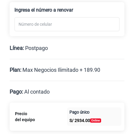
Renovación
Ingresa el número a renovar
Línea:
Postpago
Postpago
Plan:
Max Negocios Ilimitado + 189.90
Max
Max Ilimitado
Pago:
Al contado
Paga en
125GB
en alta velocidad
Pago único
Precio
Al contado
Cuotas Claro
cuotas sin
S/
79.90
del equipo
S/
2934.00
intereses