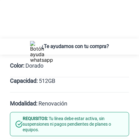
¿Te ayudamos con tu compra?
Color:
Dorado
Capacidad:
512GB
Naranja
512GB
Modalidad:
Renovación
REQUISITOS:
Tu línea debe estar activa, sin
Línea Nueva
Portabilidad
suspensiones ni pagos pendientes de planes o
equipos.