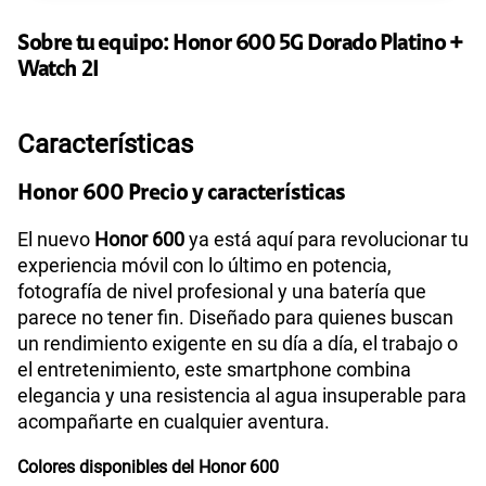
Paga solo
Sobre tu equipo:
Honor
600 5G Dorado Platino +
135GB
en alta velocidad
Watch 2I
S/
95.90
Características
Paga solo
Honor 600 Precio y características
160GB
en alta velocidad
S/
109.90
El nuevo
Honor 600
ya está aquí para revolucionar tu
experiencia móvil con lo último en potencia,
fotografía de nivel profesional y una batería que
Paga solo
parece no tener fin. Diseñado para quienes buscan
un rendimiento exigente en su día a día, el trabajo o
110GB
en alta velocidad
el entretenimiento, este smartphone combina
S/
69.90
elegancia y una resistencia al agua insuperable para
acompañarte en cualquier aventura.
Paga solo
Colores disponibles del Honor 600