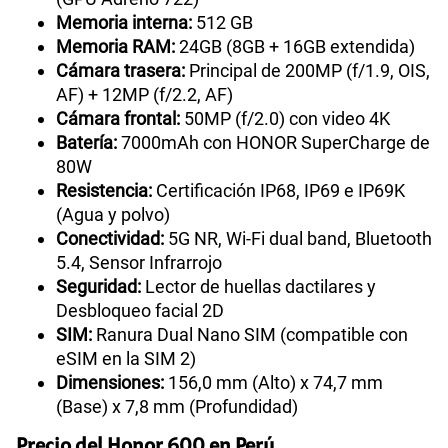
Memoria interna:
512 GB
Memoria RAM:
24GB (8GB + 16GB extendida)
Cámara trasera:
Principal de 200MP (f/1.9, OIS,
AF) + 12MP (f/2.2, AF)
Cámara frontal:
50MP (f/2.0) con video 4K
Batería:
7000mAh con HONOR SuperCharge de
80W
Resistencia:
Certificación IP68, IP69 e IP69K
(Agua y polvo)
Conectividad:
5G NR, Wi-Fi dual band, Bluetooth
5.4, Sensor Infrarrojo
Seguridad:
Lector de huellas dactilares y
Desbloqueo facial 2D
SIM:
Ranura Dual Nano SIM (compatible con
eSIM en la SIM 2)
Dimensiones:
156,0 mm (Alto) x 74,7 mm
(Base) x 7,8 mm (Profundidad)
Precio del Honor 600 en Perú