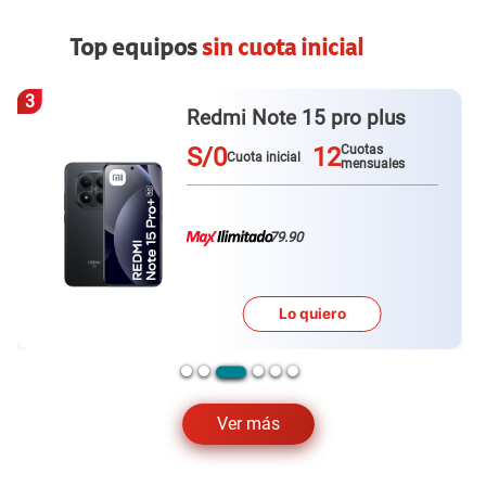
Top equipos
sin cuota inicial
3
Redmi Note 15 pro plus
S/0
12
Cuotas
Cuota inicial
mensuales
79.90
Lo quiero
Ver más