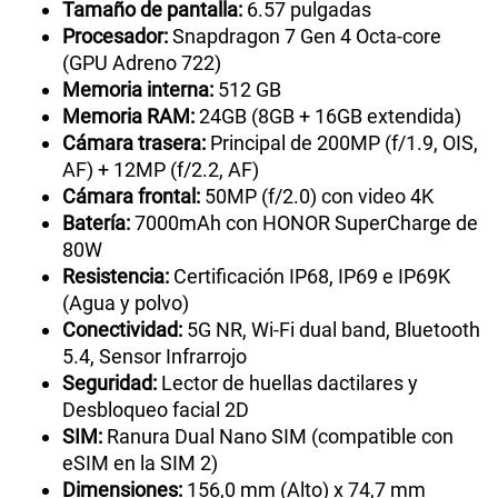
Tamaño de pantalla:
6.57 pulgadas
Procesador:
Snapdragon 7 Gen 4 Octa-core
(GPU Adreno 722)
Memoria interna:
512 GB
Memoria RAM:
24GB (8GB + 16GB extendida)
Cámara trasera:
Principal de 200MP (f/1.9, OIS,
AF) + 12MP (f/2.2, AF)
Cámara frontal:
50MP (f/2.0) con video 4K
Batería:
7000mAh con HONOR SuperCharge de
80W
Resistencia:
Certificación IP68, IP69 e IP69K
(Agua y polvo)
Conectividad:
5G NR, Wi-Fi dual band, Bluetooth
5.4, Sensor Infrarrojo
Seguridad:
Lector de huellas dactilares y
Desbloqueo facial 2D
SIM:
Ranura Dual Nano SIM (compatible con
eSIM en la SIM 2)
Dimensiones:
156,0 mm (Alto) x 74,7 mm