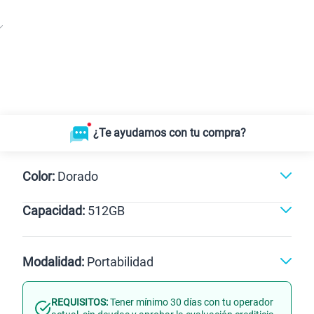
¿Te ayudamos con tu compra?
Color:
Dorado
Capacidad:
512GB
Naranja
Dorado
512GB
Modalidad:
Portabilidad
REQUISITOS:
Tener mínimo 30 días con tu operador
Línea Nueva
Portabilidad