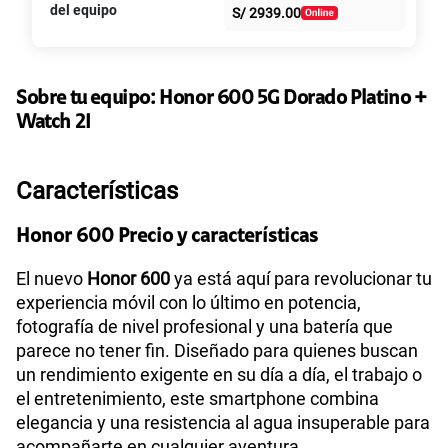
S/
39.95
S/
79.90
del equipo
S/
2939.00
intereses
Paga solo
50% dto. x 6 meses
135GB
en alta velocidad
S/
47.95
Sobre tu equipo:
Honor
600 5G Dorado Platino +
S/
95.90
Paga solo
50% dto. x 12 meses
Watch 2I
Ver más planes
Características
Honor 600 Precio y características
El nuevo
Honor 600
ya está aquí para revolucionar tu
experiencia móvil con lo último en potencia,
fotografía de nivel profesional y una batería que
parece no tener fin. Diseñado para quienes buscan
un rendimiento exigente en su día a día, el trabajo o
el entretenimiento, este smartphone combina
elegancia y una resistencia al agua insuperable para
acompañarte en cualquier aventura.