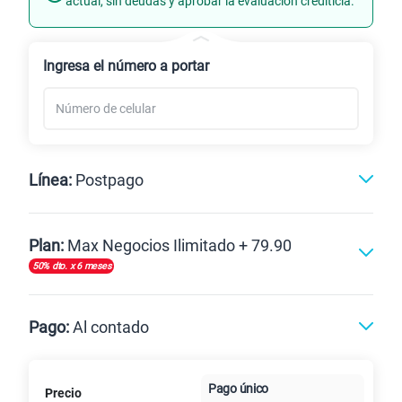
actual, sin deudas y aprobar la evaluación crediticia.
Renovación
Ingresa el número a portar
Línea:
Postpago
Postpago
Plan:
Max Negocios Ilimitado + 79.90
50% dto. x 6 meses
Max
Max Ilimitado
Pago:
Al contado
Paga en
Pago único
125GB
en alta velocidad
Precio
Al contado
Cuotas Claro
cuotas sin