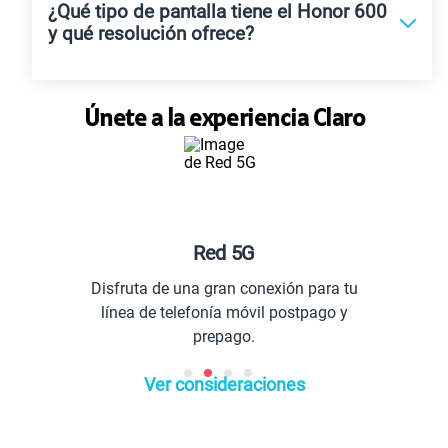
¿Qué tipo de pantalla tiene el Honor 600
y qué resolución ofrece?
Únete a la experiencia Claro
G
Planes especiales p
conexión para tu
Comunícate con todo el 
vil postpago y
extranjero.
.
Ver consideraciones