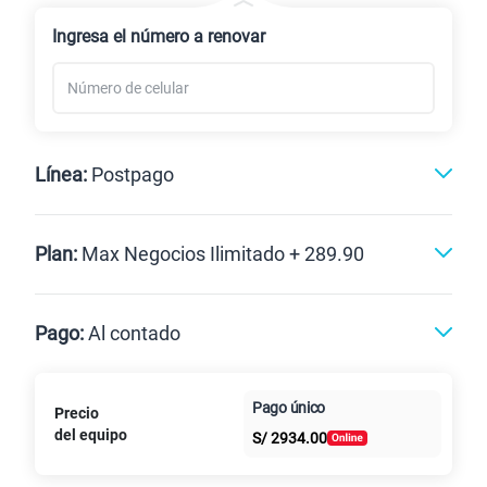
Renovación
Ingresa el número a renovar
Línea:
Postpago
Postpago
Plan:
Max Negocios Ilimitado + 289.90
Max
Max Ilimitado
Pago:
Al contado
Paga en
125GB
en alta velocidad
Pago único
Precio
Al contado
Cuotas Claro
cuotas sin
S/
79.90
del equipo
Paga solo
S/
2934.00
intereses