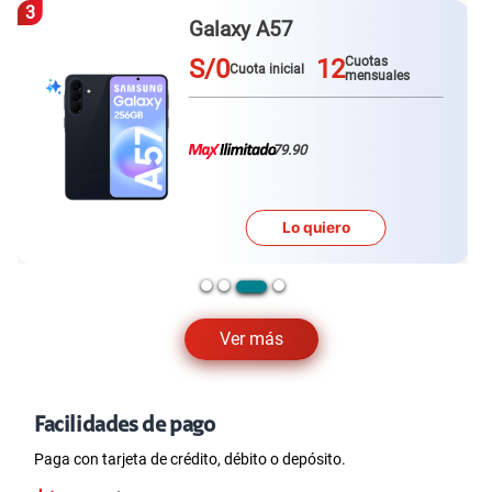
4
Redmi Note 15
S/0
12
Cuotas
Cuota inicial
mensuales
79.90
Lo quiero
…
Ver más
Facilidades de pago
Paga con tarjeta de crédito, débito o depósito.