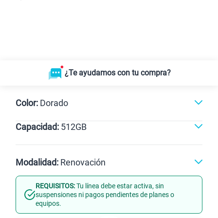
¿Te ayudamos con tu compra?
Color:
Dorado
Capacidad:
512GB
Naranja
Negro
Dorado
512GB
Modalidad:
Renovación
REQUISITOS:
Tu línea debe estar activa, sin
Línea Nueva
Portabilidad
suspensiones ni pagos pendientes de planes o
equipos.