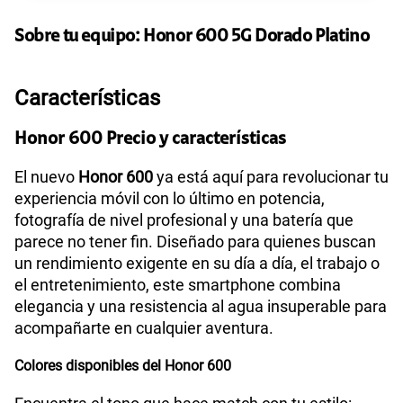
135GB
en alta velocidad
S/
95.90
Paga solo
Sobre tu equipo:
Honor
600 5G Dorado Platino
160GB
en alta velocidad
Características
S/
109.90
Paga solo
Honor 600 Precio y características
110GB
en alta velocidad
El nuevo
Honor 600
ya está aquí para revolucionar tu
S/
69.90
Paga solo
experiencia móvil con lo último en potencia,
fotografía de nivel profesional y una batería que
175GB
en alta velocidad
parece no tener fin. Diseñado para quienes buscan
S/
159.90
Paga solo
un rendimiento exigente en su día a día, el trabajo o
el entretenimiento, este smartphone combina
elegancia y una resistencia al agua insuperable para
185GB
en alta velocidad
acompañarte en cualquier aventura.
S/
189.90
Paga solo
Colores disponibles del Honor 600
200GB
en alta velocidad