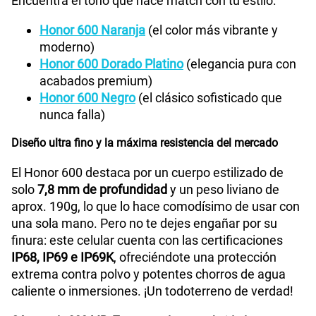
Encuentra el tono que hace match con tu estilo:
S/
289.90
Paga solo
Honor 600 Naranja
(el color más vibrante y
Ver menos planes
moderno)
Honor 600 Dorado Platino
(elegancia pura con
acabados premium)
Honor 600 Negro
(el clásico sofisticado que
nunca falla)
Diseño ultra fino y la máxima resistencia del mercado
El Honor 600 destaca por un cuerpo estilizado de
solo
7,8 mm de profundidad
y un peso liviano de
aprox. 190g, lo que lo hace comodísimo de usar con
una sola mano. Pero no te dejes engañar por su
finura: este celular cuenta con las certificaciones
IP68, IP69 e IP69K
, ofreciéndote una protección
extrema contra polvo y potentes chorros de agua
caliente o inmersiones. ¡Un todoterreno de verdad!