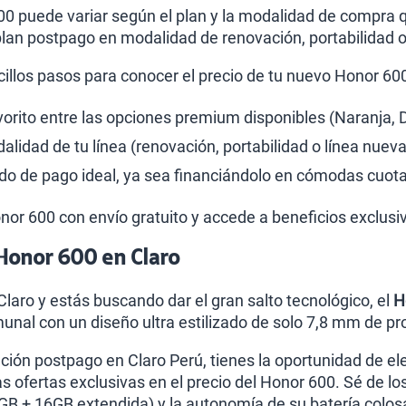
00 puede variar según el plan y la modalidad de compra qu
lan postpago en modalidad de renovación, portabilidad 
cillos pasos para conocer el precio de tu nuevo Honor 60
avorito entre las opciones premium disponibles (Naranja, 
lidad de tu línea (renovación, portabilidad o línea nueva
o de pago ideal, ya sea financiándolo en cómodas cuota
Honor 600 con envío gratuito y accede a beneficios exclusi
Honor 600 en Claro
 Claro y estás buscando dar el gran salto tecnológico, el
H
nal con un diseño ultra estilizado de solo 7,8 mm de pr
ación postpago en Claro Perú, tienes la oportunidad de el
as ofertas exclusivas en el precio del Honor 600. Sé de l
 + 16GB extendida) y la autonomía de su batería colosal