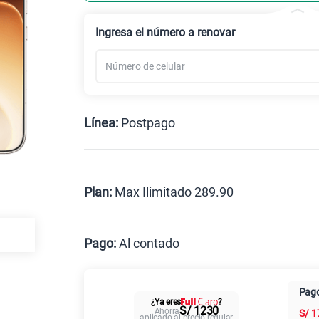
Celular liberado
Ingresa el número a renovar
Línea:
Postpago
Postpago
Prepago
Plan:
Max Ilimitado 289.90
Max
Pago:
Al contado
Al contado
Cuotas Cl
Pago
¿Ya eres
?
Paga solo
S/ 1230
Ahorra
S/
1
aplicado al precio regular