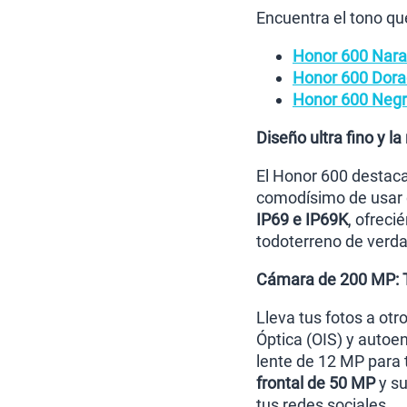
Encuentra el tono qu
Honor 600 Nara
Honor 600 Dora
Honor 600 Neg
Diseño ultra fino y 
El Honor 600 destaca
comodísimo de usar c
IP69 e IP69K
, ofreci
todoterreno de verda
Cámara de 200 MP: T
Lleva tus fotos a otr
Óptica (OIS) y autoe
lente de 12 MP para 
frontal de 50 MP
y su
tus redes sociales.