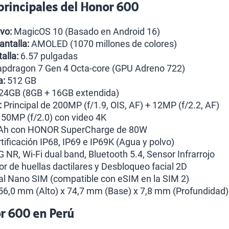
 principales del Honor 600
vo:
MagicOS 10 (Basado en Android 16)
antalla:
AMOLED (1070 millones de colores)
alla:
6.57 pulgadas
pdragon 7 Gen 4 Octa-core (GPU Adreno 722)
a:
512 GB
24GB (8GB + 16GB extendida)
:
Principal de 200MP (f/1.9, OIS, AF) + 12MP (f/2.2, AF)
50MP (f/2.0) con video 4K
h con HONOR SuperCharge de 80W
tificación IP68, IP69 e IP69K (Agua y polvo)
 NR, Wi-Fi dual band, Bluetooth 5.4, Sensor Infrarrojo
r de huellas dactilares y Desbloqueo facial 2D
l Nano SIM (compatible con eSIM en la SIM 2)
6,0 mm (Alto) x 74,7 mm (Base) x 7,8 mm (Profundidad)
or 600 en Perú