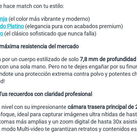
Paga solo
e hace match con tu estilo:
nja
(el color más vibrante y moderno)
Ver menos p
do Platino
(elegancia pura con acabados premium)
ro
(el clásico sofisticado que nunca falla)
la máxima resistencia del mercado
 por un cuerpo estilizado de solo
7,8 mm de profundidad
on una sola mano. Pero no te dejes engañar por su finura
éndote una protección extrema contra polvo y potentes c
d!
us recuerdos con claridad profesional
o nivel con su impresionante
cámara trasera principal de
nfoque, ideal para capturar imágenes ultra nítidas de ha
tomas más amplias y un zoom digital de hasta 30x asistid
 modo Multi-video te garantizan retratos y contenidos e