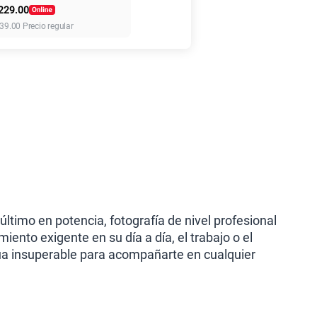
229.00
155 GB
en alta velocidad
39.00
Precio regular
S/
95.90
110GB
en alta velocidad
S/
69.90
160GB
en alta velocidad
S/
109.90
175GB
en alta velocidad
S/
159.90
último en potencia, fotografía de nivel profesional
ento exigente en su día a día, el trabajo o el
ua insuperable para acompañarte en cualquier
185GB
en alta velocidad
S/
189.90
200GB
en alta velocidad