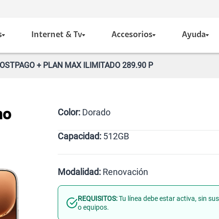
s
Internet & Tv
Accesorios
Ayuda
OSTPAGO + PLAN MAX ILIMITADO 289.90 P
Color:
Dorado
no
Capacidad:
512GB
Naranja
Negro
Dorado
512GB
Modalidad:
Renovación
REQUISITOS:
Tu línea debe estar activa, sin s
Línea Nueva
Portabilidad
o equipos.