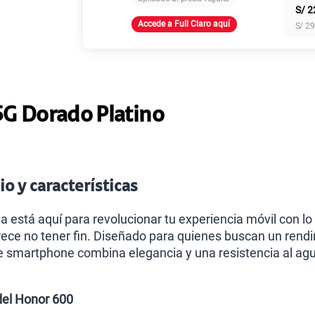
S/
2
Accede a Full Claro aquí
S/
29
Paga solo
Paga solo
G Dorado Platino
Paga solo
o y características
Paga solo
a está aquí para revolucionar tu experiencia móvil con lo 
ece no tener fin. Diseñado para quienes buscan un rendimi
e smartphone combina elegancia y una resistencia al ag
Paga solo
del Honor 600