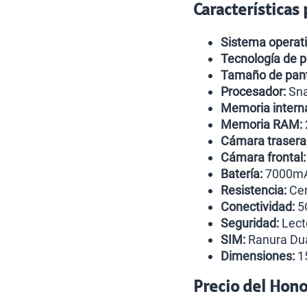
Características
Sistema operati
Tecnología de p
Tamaño de pant
Procesador:
Sna
Memoria intern
Memoria RAM:
Cámara trasera
Cámara frontal:
Batería:
7000mA
Resistencia:
Cer
Conectividad:
5G
Seguridad:
Lecto
SIM:
Ranura Dua
Dimensiones:
15
Precio del Hon