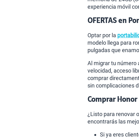
experiencia móvil co
OFERTAS en Port
Optar por la
portabili
modelo llega para r
pulgadas que enamora
Al migrar tu número 
velocidad, acceso lib
comprar directamente
sin complicaciones d
Comprar Honor 6
¿Listo para renovar 
encontrarás las mejo
Si ya eres clien