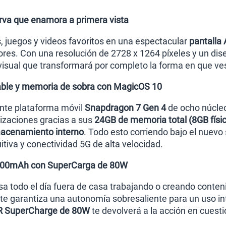
va que enamora a primera vista
s, juegos y videos favoritos en una espectacular
pantalla
ores. Con una resolución de 2728 x 1264 píxeles y un d
 visual que transformará por completo la forma en que ve
ble y memoria de sobra con MagicOS 10
ente plataforma móvil
Snapdragon 7 Gen 4
de ocho núcleo
tizaciones gracias a sus
24GB de memoria total (8GB físic
acenamiento interno
. Todo esto corriendo bajo el nuev
uitiva y conectividad 5G de alta velocidad.
7000mAh con SuperCarga de 80W
sa todo el día fuera de casa trabajando o creando conteni
te garantiza una autonomía sobresaliente para un uso in
 SuperCharge de 80W
te devolverá a la acción en cuest