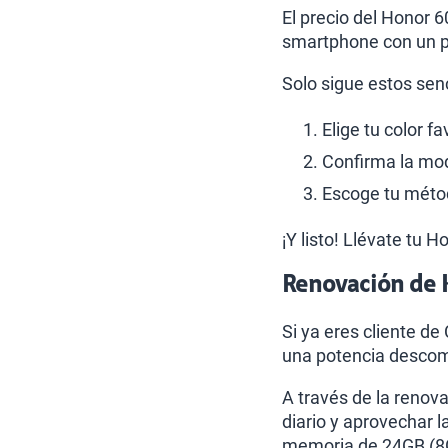
El precio del Honor 6
smartphone con un p
Solo sigue estos sen
Elige tu color f
Confirma la moda
Escoge tu métod
¡Y listo! Llévate tu 
Renovación de 
Si ya eres cliente de
una potencia descomu
A través de la renov
diario y aprovechar l
memoria de 24GB (8GB