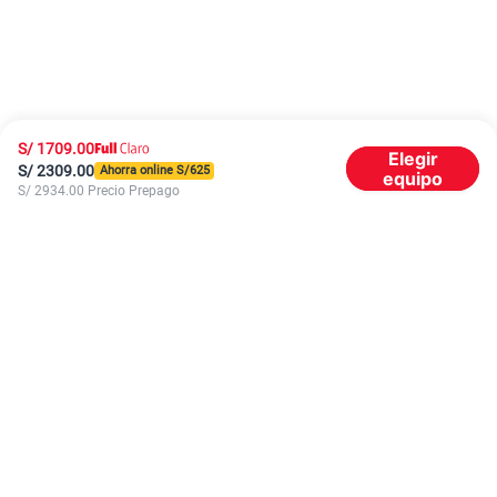
S/
1709.00
Elegir
S/
2309.00
Ahorra online S/
625
equipo
S/
2934.00
Precio Prepago