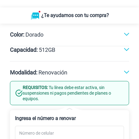
¿Te ayudamos con tu compra?
Color:
Dorado
Capacidad:
512GB
Naranja
Negro
Dorado
512GB
Modalidad:
Renovación
REQUISITOS:
Tu línea debe estar activa, sin
Línea Nueva
Portabilidad
suspensiones ni pagos pendientes de planes o
equipos.
Renovación
Celular liberado
Ingresa el número a renovar