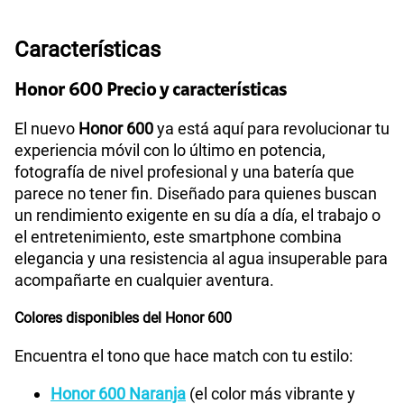
S/
69.90
Paga solo
Características
160GB
en alta velocidad
S/
109.90
Paga solo
Honor 600 Precio y características
El nuevo
Honor 600
ya está aquí para revolucionar tu
175GB
en alta velocidad
experiencia móvil con lo último en potencia,
S/
159.90
Paga solo
fotografía de nivel profesional y una batería que
parece no tener fin. Diseñado para quienes buscan
185GB
en alta velocidad
un rendimiento exigente en su día a día, el trabajo o
S/
189.90
Paga solo
el entretenimiento, este smartphone combina
elegancia y una resistencia al agua insuperable para
acompañarte en cualquier aventura.
200GB
en alta velocidad
S/
289.90
Paga solo
Colores disponibles del Honor 600
Ver menos planes
Encuentra el tono que hace match con tu estilo:
Honor 600 Naranja
(el color más vibrante y