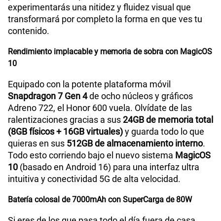
experimentarás una nitidez y fluidez visual que
transformará por completo la forma en que ves tu
contenido.
Rendimiento implacable y memoria de sobra con MagicOS
10
Equipado con la potente plataforma móvil
Snapdragon 7 Gen 4
de ocho núcleos y gráficos
Adreno 722, el Honor 600 vuela. Olvídate de las
ralentizaciones gracias a sus
24GB de memoria total
(8GB físicos + 16GB virtuales)
y guarda todo lo que
quieras en sus
512GB de almacenamiento interno
.
Todo esto corriendo bajo el nuevo sistema
MagicOS
10
(basado en Android 16) para una interfaz ultra
intuitiva y conectividad 5G de alta velocidad.
Batería colosal de 7000mAh con SuperCarga de 80W
Si eres de los que pasa todo el día fuera de casa