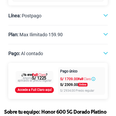
Línea:
Postpago
Postpago
Prepago
Plan:
Max Ilimitado 159.90
Max
Max Ilimitado
Pago:
Al contado
Paga en
125GB
en alta velocidad
Pago único
Al contado
Cuotas Claro
cuotas sin
¿Ya eres
?
S/
79.90
Paga solo
S/ 1225
Ahorra
S/
1709.00
intereses
aplicado al precio regular
S/
2309.00
Accede a Full Claro aquí
S/
2934.00
Precio regular
155 GB
en alta velocidad
S/
95.90
Paga solo
Sobre tu equipo:
Honor
600 5G Dorado Platino
110GB
en alta velocidad