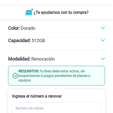
¿Te ayudamos con tu compra?
Color:
Dorado
Capacidad:
512GB
Naranja
Negro
Dorado
512GB
Modalidad:
Renovación
REQUISITOS:
Tu línea debe estar activa, sin
Línea Nueva
Portabilidad
suspensiones ni pagos pendientes de planes o
equipos.
Renovación
Ingresa el número a renovar