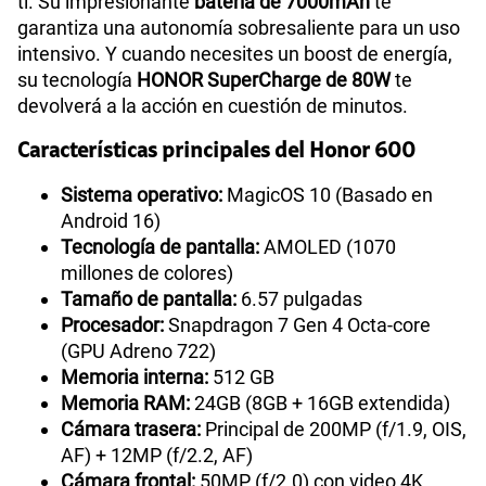
ti. Su impresionante
batería de 7000mAh
te
garantiza una autonomía sobresaliente para un uso
intensivo. Y cuando necesites un boost de energía,
su tecnología
HONOR SuperCharge de 80W
te
devolverá a la acción en cuestión de minutos.
Características principales del Honor 600
Sistema operativo:
MagicOS 10 (Basado en
Android 16)
Tecnología de pantalla:
AMOLED (1070
millones de colores)
Tamaño de pantalla:
6.57 pulgadas
Procesador:
Snapdragon 7 Gen 4 Octa-core
(GPU Adreno 722)
Memoria interna:
512 GB
Memoria RAM:
24GB (8GB + 16GB extendida)
Cámara trasera:
Principal de 200MP (f/1.9, OIS,
AF) + 12MP (f/2.2, AF)
Cámara frontal:
50MP (f/2.0) con video 4K