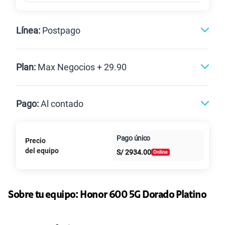
Línea:
Postpago
Postpago
Plan:
Max Negocios + 29.90
Max
Max Ilimitado
Pago:
Al contado
Paga en
Pago único
Precio
Al contado
Cuotas Claro
10GB
en alta velocidad
cuotas sin
S/
29.90
del equipo
Paga solo
S/
2934.00
intereses
45GB
en alta velocidad
S/
49.90
Paga solo
Sobre tu equipo:
Honor
600 5G Dorado Platino
Ver más planes