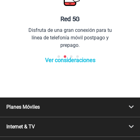
Red 5G
Pl
isfruta de una gran conexión para tu
Com
línea de telefonía móvil postpago y
prepago.
Ver consideraciones
Planes Móviles
Portabilidad
Línea Nueva
Internet & TV
Línea Adicional
Planes ilimitados
Internet Fibra Óptica
Prepago Chévere