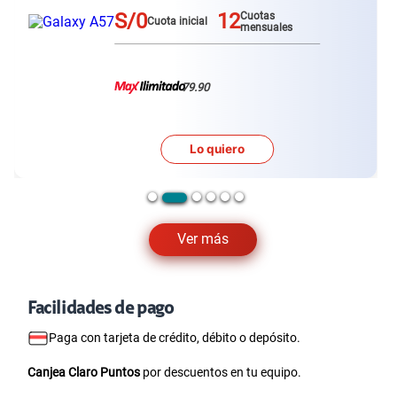
S/0
12
Cuotas
Cuota inicial
mensuales
79.90
Lo quiero
…
Ver más
Facilidades de pago
Paga con tarjeta de crédito, débito o depósito.
Canjea Claro Puntos
por descuentos en tu equipo.