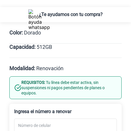
¿Te ayudamos con tu compra?
Color:
Dorado
Capacidad:
512GB
Naranja
Negro
Dorado
512GB
Modalidad:
Renovación
REQUISITOS:
Tu línea debe estar activa, sin
Línea Nueva
Portabilidad
suspensiones ni pagos pendientes de planes o
equipos.
Renovación
Celular liberado
Ingresa el número a renovar