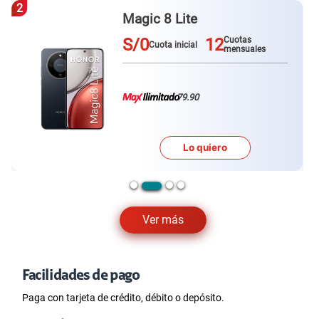
3
Galaxy A57
S/0
12
Cuotas
Cuota inicial
mensuales
79.90
Lo quiero
Ver más
Facilidades de pago
Paga con tarjeta de crédito, débito o depósito.