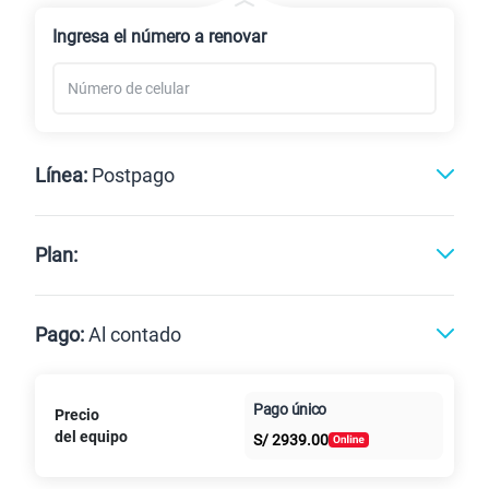
Renovación
Celular liberado
Ingresa el número a renovar
Línea:
Postpago
Postpago
Prepago
Plan:
Max
Max Ilimitado
Pago:
Al contado
Paga en
Pago único
Precio
25GB
en alta velocidad
Al contado
Cuotas Claro
cuotas sin
S/
29.90
del equipo
S/
2939.00
Paga solo
intereses