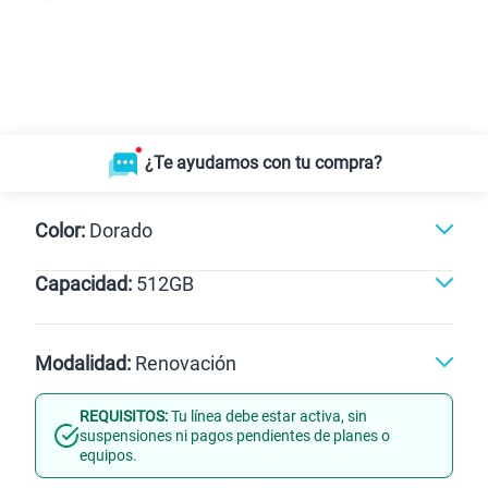
¿Te ayudamos con tu compra?
Color:
Dorado
Capacidad:
512GB
Naranja
Negro
Dorado
512GB
Modalidad:
Renovación
REQUISITOS:
Tu línea debe estar activa, sin
Línea Nueva
Portabilidad
suspensiones ni pagos pendientes de planes o
equipos.