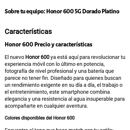
45GB
en alta velocidad
S/
49.90
Sobre tu equipo:
Paga solo
Honor
600 5G Dorado Platino
Ver más planes
Características
Honor 600 Precio y características
El nuevo
Honor 600
ya está aquí para revolucionar tu
experiencia móvil con lo último en potencia,
fotografía de nivel profesional y una batería que
parece no tener fin. Diseñado para quienes buscan
un rendimiento exigente en su día a día, el trabajo o
el entretenimiento, este smartphone combina
elegancia y una resistencia al agua insuperable para
acompañarte en cualquier aventura.
Colores disponibles del Honor 600