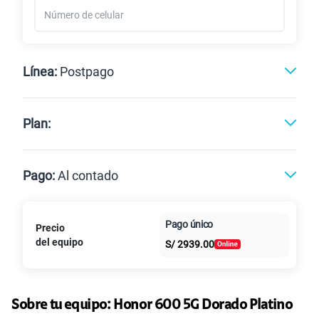
Línea:
Postpago
Postpago
Prepago
Plan:
Max
Max Ilimitado
Pago:
Al contado
Paga en
Pago único
Precio
25GB
en alta velocidad
Al contado
Cuotas Claro
cuotas sin
S/
29.90
del equipo
S/
2939.00
Paga solo
intereses
45GB
en alta velocidad
S/
49.90
Sobre tu equipo:
Paga solo
Honor
600 5G Dorado Platino