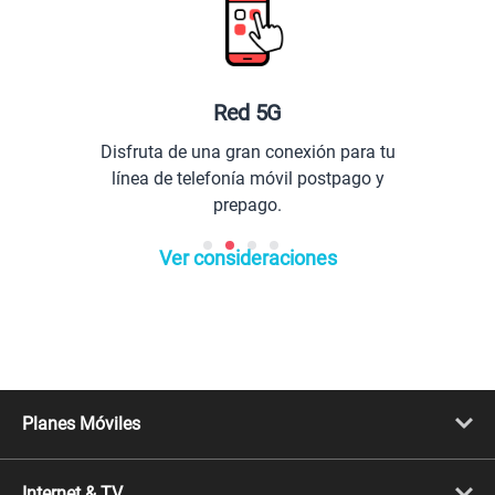
Red 5G
Disfruta de una gran conexión para tu
línea de telefonía móvil postpago y
prepago.
Ver consideraciones
Planes Móviles
Portabilidad
Línea Nueva
Internet & TV