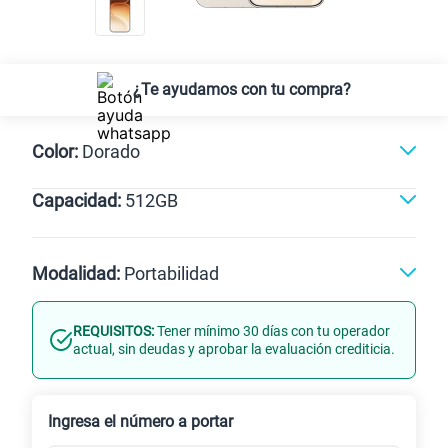
¿Te ayudamos con tu compra?
Color:
Dorado
Capacidad:
512GB
Naranja
Negro
Dorado
512GB
Modalidad:
Portabilidad
REQUISITOS:
Tener mínimo 30 días con tu operador
Línea Nueva
Portabilidad
actual, sin deudas y aprobar la evaluación crediticia.
Renovación
Celular liberado
Ingresa el número a portar