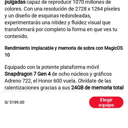
pulgadas
capaz de reproducir 1070 millones de
colores. Con una resolución de 2728 x 1264 píxeles
y un diseño de esquinas redondeadas,
experimentarás una nitidez y fluidez visual que
transformará por completo la forma en que ves tu
contenido.
Rendimiento implacable y memoria de sobra con MagicOS
10
Equipado con la potente plataforma móvil
Snapdragon 7 Gen 4
de ocho núcleos y gráficos
Adreno 722, el Honor 600 vuela. Olvídate de las
ralentizaciones gracias a sus
24GB de memoria total
(8GB físicos + 16GB virtuales)
y guarda todo lo que
Elegir
quieras en sus
512GB de almacenamiento interno
.
S/
3199.00
equipo
Todo esto corriendo bajo el nuevo sistema
MagicOS
10
(basado en Android 16) para una interfaz ultra
intuitiva y conectividad 5G de alta velocidad.