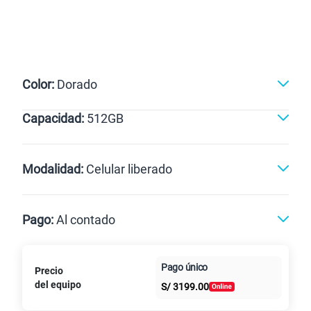
Color:
Dorado
Capacidad:
512GB
Naranja
Negro
Dorado
512GB
Modalidad:
Celular liberado
Línea Nueva
Portabilidad
Pago:
Al contado
Renovación
Celular liberado
Paga en
Pago único
Precio
Al contado
Cuotas Claro
cuotas sin
del equipo
S/
3199.00
intereses