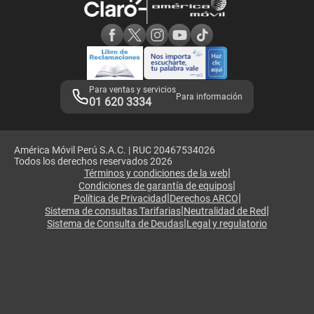
Consulta de reclamos
Consulta de IMEI
Adquirientes iPhone 6, 6S y SE
Hablando Claro
Mensaje de Seguridad
Samsung S25 Ultra
Consideraciones
Términos y Condiciones de Tienda Claro
Libro de Reclamaciones
Legales de marketplace
Para ventas y servicios
Para información
01 620 3334
América Móvil Perú S.A.C. | RUC 20467534026
Todos los derechos reservados 2026
|
Términos y condiciones de la web
|
Condiciones de garantía de equipos
|
|
Política de Privacidad
Derechos ARCO
|
|
Sistema de consultas Tarifarias
Neutralidad de Red
|
Sistema de Consulta de Deudas
Legal y regulatorio