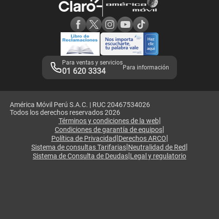
Consulta de reclamos
Consulta de IMEI
Adquirientes iPhone 6, 6S y SE
Hablando Claro
Mensaje de Seguridad
Samsung S25 Ultra
Consideraciones
Términos y Condiciones de Tienda Claro
Libro de Reclamaciones
Legales de marketplace
Para ventas y servicios
Para información
01 620 3334
América Móvil Perú S.A.C. | RUC 20467534026
Todos los derechos reservados 2026
|
Términos y condiciones de la web
|
Condiciones de garantía de equipos
|
|
Política de Privacidad
Derechos ARCO
|
|
Sistema de consultas Tarifarias
Neutralidad de Red
|
Sistema de Consulta de Deudas
Legal y regulatorio