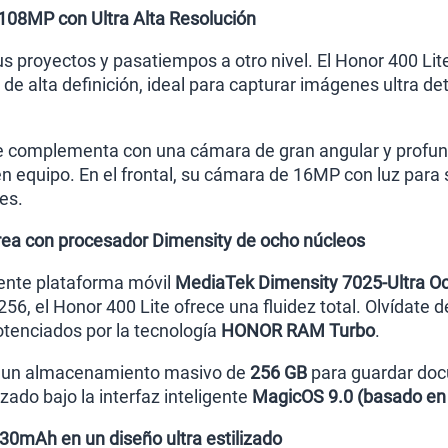
108MP con Ultra Alta Resolución
tus proyectos y pasatiempos a otro nivel. El Honor 400 L
de alta definición, ideal para capturar imágenes ultra d
se complementa con una cámara de gran angular y profu
en equipo. En el frontal, su cámara de 16MP con luz para
es.
rea con procesador Dimensity de ocho núcleos
iente plataforma móvil
MediaTek Dimensity 7025-Ultra Oc
6, el Honor 400 Lite ofrece una fluidez total. Olvídate de
tenciados por la tecnología
HONOR RAM Turbo
.
 un almacenamiento masivo de
256 GB
para guardar doc
ado bajo la interfaz inteligente
MagicOS 9.0 (basado en
230mAh en un diseño ultra estilizado