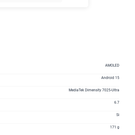
45GB
en alta velocidad
S/
49.90
 planes
AMOLED
Android 15
MediaTek Dimensity 7025-Ultra
6.7
Si
171 g