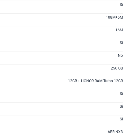
Si
108M+5M
16M
Si
No
256 GB
12GB + HONOR RAM Turbo 12GB
Si
Si
Si
ABR-NX3