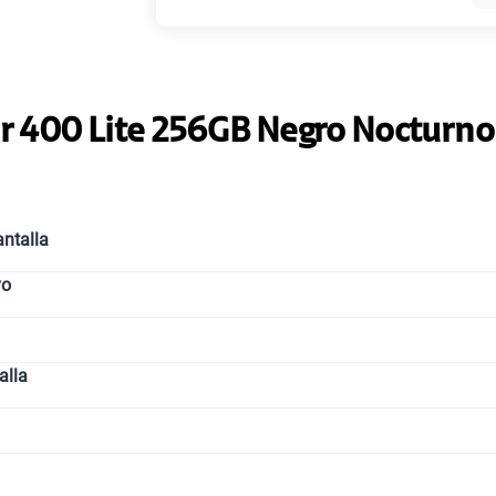
Paga solo
 400 Lite 256GB Negro Nocturno
Ver más
ntalla
vo
alla