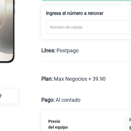
Ingresa el número a renovar
Línea:
Postpago
Postpago
Plan:
Max Negocios + 39.90
Max
?
Pago:
Al contado
Al contado
Cuotas
Precio
Paga solo
del equipo