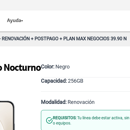
Ayuda
 RENOVACIÓN + POSTPAGO + PLAN MAX NEGOCIOS 39.90 N
Color:
Negro
o Nocturno
Capacidad:
256GB
256GB
Modalidad:
Renovación
REQUISITOS:
Tu línea debe estar activa, s
Línea Nueva
Portabilidad
o equipos.