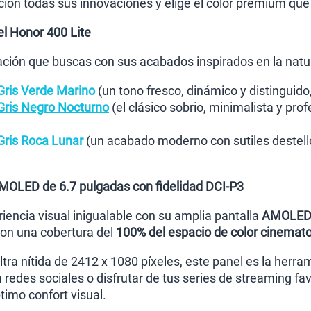
ón todas sus innovaciones y elige el color premium que me
el Honor 400 Lite
cación que buscas con sus acabados inspirados en la natu
Gris Verde Marino
(un tono fresco, dinámico y distinguido
Gris Negro Nocturno
(el clásico sobrio, minimalista y pro
Gris Roca Lunar
(un acabado moderno con sutiles destello
AMOLED de 6.7 pulgadas con fidelidad DCI-P3
iencia visual inigualable con su amplia pantalla
AMOLED 
on una cobertura del
100% del espacio de color cinemat
tra nítida de 2412 x 1080 píxeles, este panel es la herra
 redes sociales o disfrutar de tus series de streaming fa
timo confort visual.