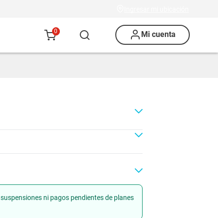
Ingresar mi ubicación
0
Mi cuenta
in suspensiones ni pagos pendientes de planes
Renovación