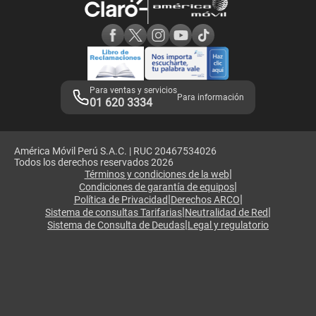
Consulta de reclamos
Consulta de IMEI
Adquirientes iPhone 6, 6S y SE
Hablando Claro
Mensaje de Seguridad
Samsung S25 Ultra
Consideraciones
Términos y Condiciones de Tienda Claro
Libro de Reclamaciones
Legales de marketplace
Para ventas y servicios
Para información
01 620 3334
América Móvil Perú S.A.C. | RUC 20467534026
Todos los derechos reservados 2026
|
Términos y condiciones de la web
|
Condiciones de garantía de equipos
|
|
Política de Privacidad
Derechos ARCO
|
|
Sistema de consultas Tarifarias
Neutralidad de Red
|
Sistema de Consulta de Deudas
Legal y regulatorio