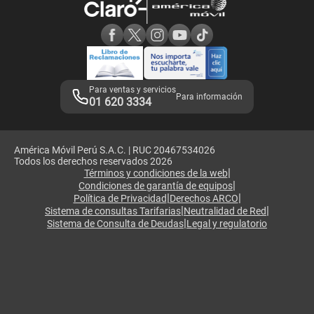
Consulta de reclamos
Consulta de IMEI
Adquirientes iPhone 6, 6S y SE
Hablando Claro
Mensaje de Seguridad
Samsung S25 Ultra
Consideraciones
Términos y Condiciones de Tienda Claro
Libro de Reclamaciones
Legales de marketplace
Para ventas y servicios
Para información
01 620 3334
América Móvil Perú S.A.C. | RUC 20467534026
Todos los derechos reservados 2026
|
Términos y condiciones de la web
|
Condiciones de garantía de equipos
|
|
Política de Privacidad
Derechos ARCO
|
|
Sistema de consultas Tarifarias
Neutralidad de Red
|
Sistema de Consulta de Deudas
Legal y regulatorio