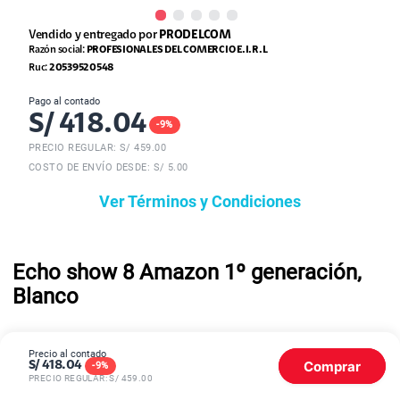
Vendido y entregado por
PRODELCOM
Razón social:
PROFESIONALES DEL COMERCIO E.I.R.L
Ruc:
20539520548
Pago al contado
S/
418.04
-
9
%
PRECIO REGULAR: S/
459.00
COSTO DE ENVÍO DESDE: S/ 5.00
Ver Términos y Condiciones
Echo show 8 Amazon 1º generación,
Blanco
Precio al contado
Un dispositivo, muchas posibilidades:
El altavoz del Echo
Comprar
S/
418.04
-
9
%
PRECIO REGULAR: S/
459.00
Show cuenta con
dos altavoces de 10 W de alta calidad
. Con