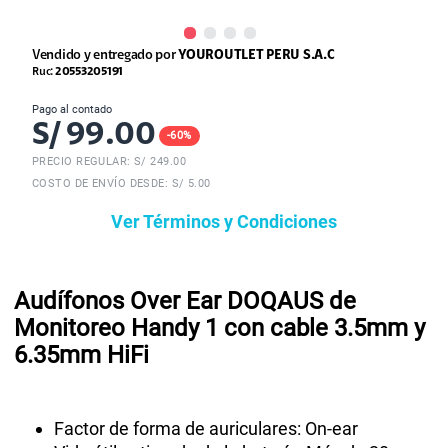
Vendido y entregado por
YOUROUTLET PERU S.A.C
Ruc:
20553205191
Pago al contado
S/
99.00
-
60
%
PRECIO REGULAR: S/
249.00
COSTO DE ENVÍO DESDE: S/ 5.00
Ver Términos y Condiciones
Audífonos Over Ear DOQAUS de
Monitoreo Handy 1 con cable 3.5mm y
6.35mm HiFi
Factor de forma de auriculares: On-ear