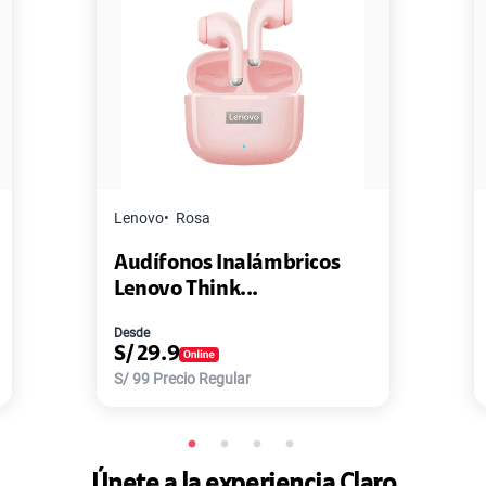
Master G
Negro
ricos
Pack de 2 Power Bank Mini
Master-G ...
Desde
S/
77.9
S/
168
Precio Regular
Únete a la experiencia Claro