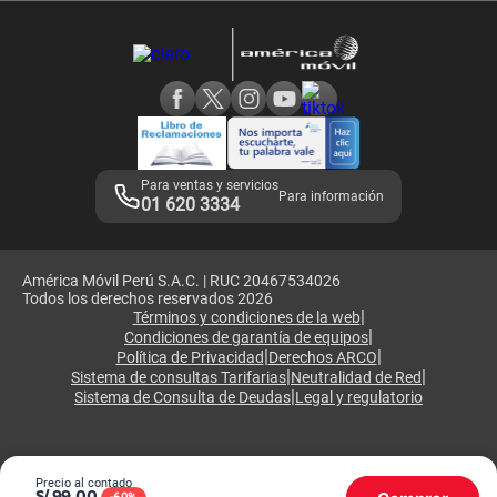
Devoluciones por interrupciones
Consultas en línea
Atención de reclamos
Samsung A57
Consulta de reclamos
Consulta de IMEI
Adquirientes iPhone 6, 6S y SE
Hablando Claro
Mensaje de Seguridad
Samsung S25 Ultra
Consideraciones
Términos y Condiciones de Tienda Claro
Libro de Reclamaciones
Legales de marketplace
Para ventas y servicios
Para información
01 620 3334
América Móvil Perú S.A.C. | RUC 20467534026
Todos los derechos reservados 2026
|
Términos y condiciones de la web
|
Condiciones de garantía de equipos
|
|
Política de Privacidad
Derechos ARCO
|
|
Sistema de consultas Tarifarias
Neutralidad de Red
|
Sistema de Consulta de Deudas
Legal y regulatorio
Precio al contado