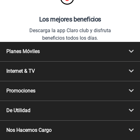
Los mejores beneficios
Descarga la app Claro club y disfruta
beneficios todos los días.
Planes Móviles
Portabilidad
Línea Nueva
Internet & TV
Línea Adicional
Planes ilimitados
Internet Fibra Óptica
Prepago Chévere
Internet + TV
Migración
Promociones
Mejora tu plan
Conviértete en Full Claro
Cyber WOW
Celulares iPhone
De Utilidad
Celulares Samsung
Celulares Xiaomi
Libera tu equipo móvil
Celulares Honor
Llamada por llamada
Celulares Motorola
Nos Hacemos Cargo
Comprobantes electrónicos
Velocidad de internet