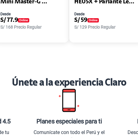
Mini Master-G ...
HE05X + Parlante Le...
Desde
Desde
S/
77.9
S/
59
S/
168
Precio Regular
S/
129
Precio Regular
Únete a la experiencia Claro
d 4.5
Planes especiales para ti
de tu
Comunícate con todo el Perú y el
Desc