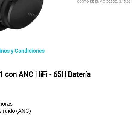
COSTO DE ENVÍO DESDE: S/ 5.00
inos y Condiciones
 con ANC HiFi - 65H Batería
 horas
e ruido (ANC)