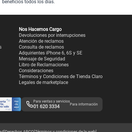
beneficios todos los días.
Nos Hacemos Cargo
Devoluciones por interrupciones
Atención de reclamos
s
Consulta de reclamos
Adquirientes iPhone 6, 6S y SE
Mensaje de Seguridad
Libro de Reclamaciones
Consideraciones
Términos y Condiciones de Tienda Claro
Legales de marketplace
Para ventas y servicios
Para información
01 620 3334
|
|
|
dad
Derechos ARCO
Términos y condiciones de la web