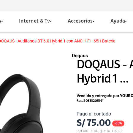
s
Internet & Tv
Accesorios
Ayuda
DOQAUS - Audífonos BT 6.0 Hybrid 1 con ANC HiFi - 65H Batería
Doqaus
DOQAUS - A
Hybrid 1 ...
Vendido y entregado por
YOURO
Ruc:
20553205191
Pago al contado
S/
75.00
-
60
%
PRECIO REGULAR: S/
189.00