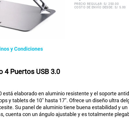
PRECIO REGULAR: S/
250.00
COSTO DE ENVÍO DESDE: S/ 5.00
inos y Condiciones
io 4 Puertos USB 3.0
0 está elaborado en aluminio resistente y el soporte ant
tops y tablets de 10" hasta 17". Ofrece un diseño ultra de
cesite. Su panel de aluminio tiene buena estabilidad y un
s, cuenta con un ángulo ajustable y es totalmente plegabl