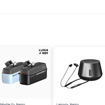
Master G
Negro
Lenovo
Negro