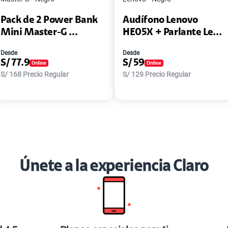
Pack de 2 Power Bank
Audífono Lenovo
Mini Master-G ...
HE05X + Parlante Le...
Desde
Desde
S/
77.9
S/
59
S/
168
Precio Regular
S/
129
Precio Regular
Únete a la experiencia Claro