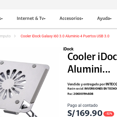
s
Internet & Tv
Accesorios
Ayuda
computo
Cooler iDock Galaxy i60 3.0 Aluminio 4 Puertos USB 3.0
iDock
Cooler iDoc
Alumini...
Vendido y entregado por
INTEC
Razón social:
INVERSIONES EN TECNO
Ruc:
20600194608
Pago al contado
S/
169.90
-
32
%