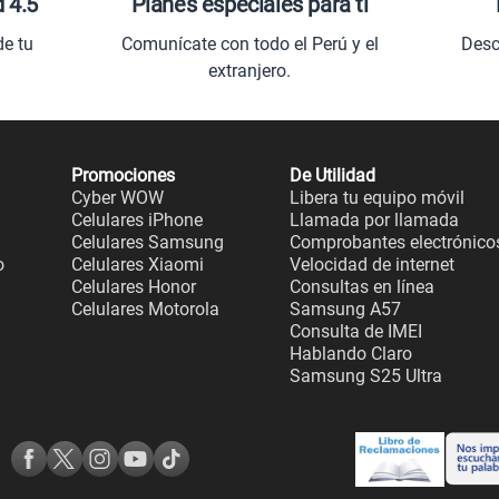
d 4.5
Planes especiales para ti
de tu
Comunícate con todo el Perú y el
Desc
extranjero.
Promociones
De Utilidad
Cyber WOW
Libera tu equipo móvil
Celulares iPhone
Llamada por llamada
Celulares Samsung
Comprobantes electrónico
o
Celulares Xiaomi
Velocidad de internet
Celulares Honor
Consultas en línea
Celulares Motorola
Samsung A57
Consulta de IMEI
Hablando Claro
Samsung S25 Ultra