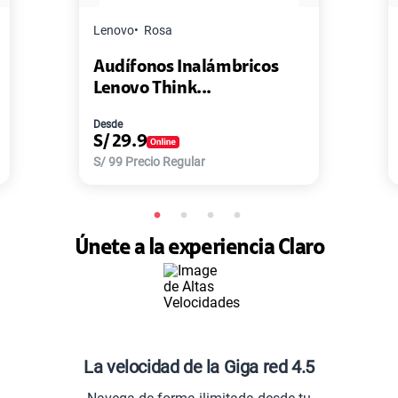
Master G
Negro
Inalámbricos
Pack de 2 Power Bank
nk...
Master-G ...
Desde
S/
77.9
gular
S/
168
Precio Regular
Únete a la experiencia Claro
La velocidad de la Giga red 4.5