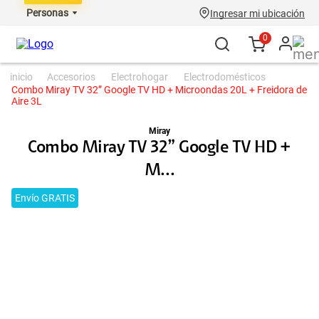
Personas
Ingresar mi ubicación
0
accesorios
electrohogar
electrodomésticos
Combo Miray TV 32” Google TV HD + Microondas 20L + Freidora de
Aire 3L
Miray
Combo Miray TV 32” Google TV HD +
M...
Envío GRATIS