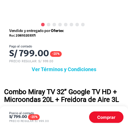
Vendido y entregado por
Ofertec
Ruc:
20610203371
Pago al contado
S/
799.00
-
20
%
PRECIO REGULAR: S/
999.00
Ver Términos y Condiciones
Combo Miray TV 32” Google TV HD +
Microondas 20L + Freidora de Aire 3L
Precio al contado
Comprar
S/
799.00
-
20
%
COMBO MIRAY TV 32” GOOGLE TV HD + MICROONDAS 20L +
PRECIO REGULAR: S/
999.00
FREIDORA DE AIRE 3L