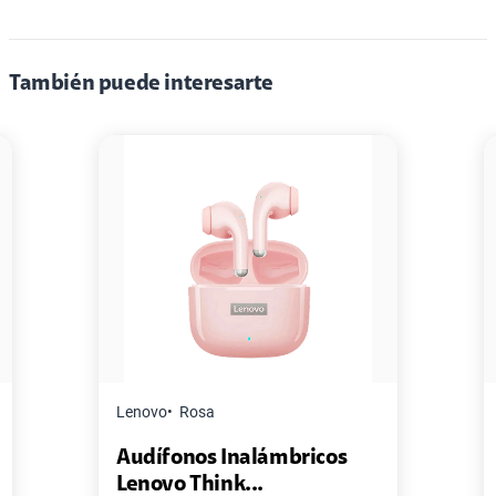
También puede interesarte
Master G
Negro
ámbricos
Pack de 2 Power Bank Mini
Master-G ...