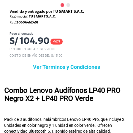
Vendido y entregado por
TU SMART S.A.C.
Razón social:
TU SMART S.A.C.
Ruc:
20606462451
Pago al contado
S/
104.90
-
52
%
PRECIO REGULAR: S/
220.00
COSTO DE ENVÍO DESDE: S/ 5.00
Ver Términos y Condiciones
Combo Lenovo Audífonos LP40 PRO
Negro X2 + LP40 PRO Verde
Pack de 3 audífonos inalámbricos Lenovo LP40 Pro, que incluye 2
unidades en color negro y 1 unidad en color verde . Ofrecen
conectividad Bluetooth 5.1, sonido estéreo de alta calidad,