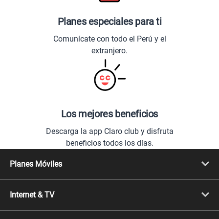
Planes especiales para ti
Comunícate con todo el Perú y el
extranjero.
Los mejores beneficios
Descarga la app Claro club y disfruta
beneficios todos los días.
Planes Móviles
Portabilidad
Línea Nueva
Internet & TV
Línea Adicional
Planes ilimitados
Internet Fibra Óptica
Prepago Chévere