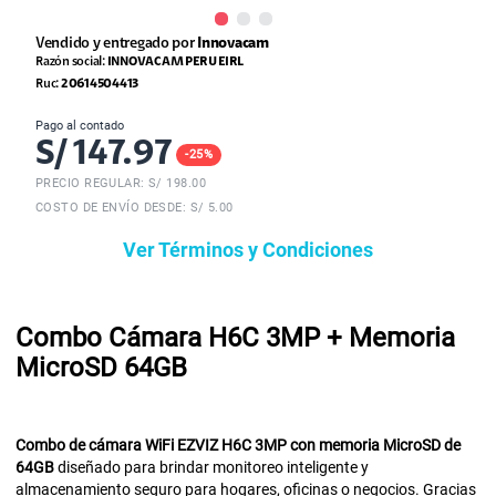
Vendido y entregado por
Innovacam
Razón social:
INNOVACAM PERU EIRL
Ruc:
20614504413
Pago al contado
S/
147.97
-
25
%
PRECIO REGULAR: S/
198.00
COSTO DE ENVÍO DESDE: S/ 5.00
Ver Términos y Condiciones
Combo Cámara H6C 3MP + Memoria
MicroSD 64GB
Combo de cámara WiFi EZVIZ H6C 3MP con memoria MicroSD de
64GB
diseñado para brindar monitoreo inteligente y
almacenamiento seguro para hogares, oficinas o negocios. Gracias