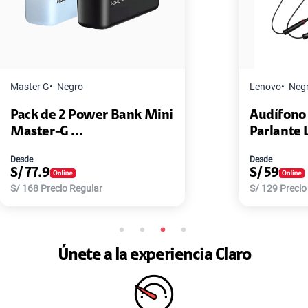
Lenovo
Negro
ini
Audífono Lenovo HE05X +
Parlante Le...
Desde
S/
59
S/
129
Precio Regular
Únete a la experiencia Claro