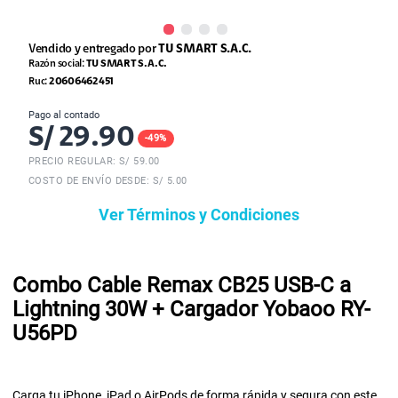
Vendido y entregado por
TU SMART S.A.C.
Razón social:
TU SMART S.A.C.
Ruc:
20606462451
Pago al contado
S/
29.90
-
49
%
PRECIO REGULAR: S/
59.00
COSTO DE ENVÍO DESDE: S/ 5.00
Ver Términos y Condiciones
Combo Cable Remax CB25 USB-C a
Lightning 30W + Cargador Yobaoo RY-
U56PD
Carga tu iPhone, iPad o AirPods de forma rápida y segura con este