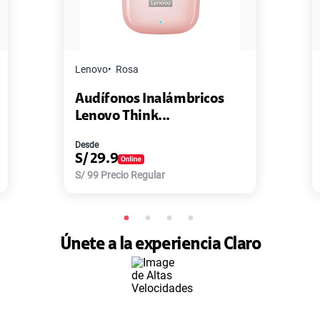
Master G
Negro
ámbricos
Pack de 2 Power Bank Min
.
Master-G ...
Desde
S/
77.9
S/
168
Precio Regular
Únete a la experiencia Claro