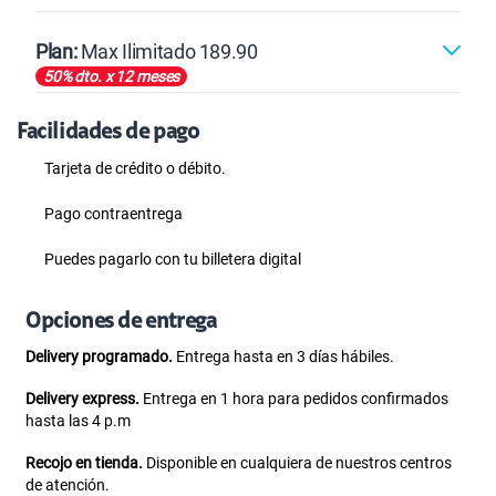
Postpago
Plan:
Max Ilimitado 189.90
50% dto. x 12 meses
Max
Max Ilimitado
Facilidades de pago
Tarjeta de crédito
o débito.
187.5 GB
en alta velocidad
Pago contraentrega
S/
39.95
S/
79.90
Puedes pagarlo con tu billetera digital
50% dto. x 6 meses
Paga solo
Opciones de entrega
Delivery programado.
Entrega hasta en 3 días hábiles.
302.5 GB
en alta velocidad
S/
47.95
S/
95.90
Delivery express.
Entrega en 1 hora para pedidos confirmados
hasta las 4 p.m
50% dto. x 12 meses
Paga solo
Recojo en tienda.
Disponible en cualquiera de nuestros centros
de atención.