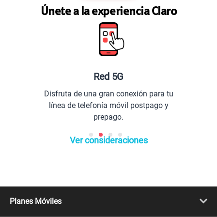
Únete a la experiencia Claro
50% dto. x 12 meses
Paga solo
400 GB
en alta velocidad
S/
144.95
S/
289.90
Red 5G
50% dto. x 12 meses
Paga solo
Disfruta de una gran conexión para tu
línea de telefonía móvil postpago y
prepago.
Ver menos planes
Ver consideraciones
Planes Móviles