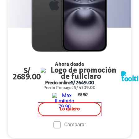
Ahora desde
S/
2689.00
Precio online
S/
2649.00
Precio Prepago
:
S/
4309.00
79.90
Lo quiero
Comparar