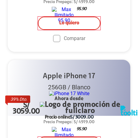
Precio Prepago
:
S/
4919.00
95.90
Lo quiero
Comparar
Apple iPhone 17
256GB
/
Blanco
Ahora desde
39
% Dto.
S/
3059.00
Precio online
S/
3009.00
Precio Prepago
:
S/
4919.00
95.90