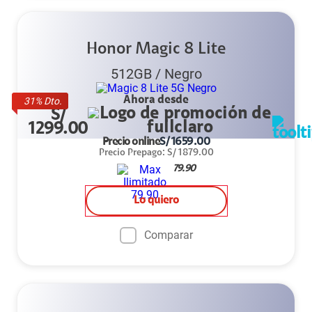
Honor Magic 8 Lite
512GB
/
Negro
Ahora desde
31
% Dto.
S/
1299.00
Precio online
S/
1659.00
Precio Prepago
:
S/
1879.00
79.90
Lo quiero
Comparar