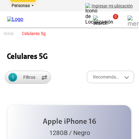
Personas
Ingresar mi ubicación
0
celulares 5g
Celulares 5G
1
Recomendados
Filtros
Apple iPhone 16
128GB
/
Negro