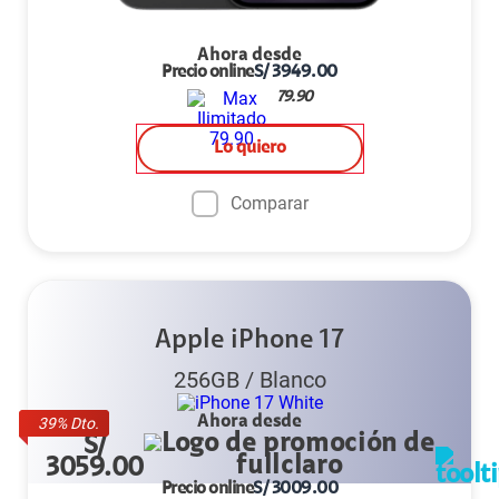
Ahora desde
Precio online
S/
3949.00
79.90
Lo quiero
Comparar
Apple iPhone 17
256GB
/
Blanco
Ahora desde
39
% Dto.
S/
3059.00
Precio online
S/
3009.00