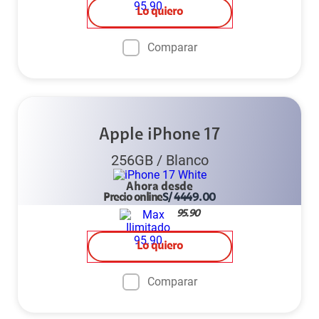
Lo quiero
Comparar
Apple iPhone 17
256GB
/
Blanco
Ahora desde
Precio online
S/
4449.00
95.90
Lo quiero
Comparar