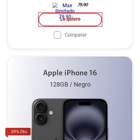
79.90
Lo quiero
Comparar
Apple iPhone 16
128GB
/
Negro
39
% Dto.