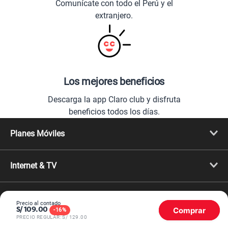
Comunícate con todo el Perú y el
extranjero.
Los mejores beneficios
Descarga la app Claro club y disfruta
beneficios todos los días.
Planes Móviles
Portabilidad
Línea Nueva
Internet & TV
Línea Adicional
Planes ilimitados
Internet Fibra Óptica
Prepago Chévere
Internet + TV
Migración
Promociones
Mejora tu plan
Precio al contado
Comprar
Conviértete en Full Claro
S/
109.00
-
16
%
Cyber WOW
PRECIO REGULAR: S/
129.00
Celulares iPhone