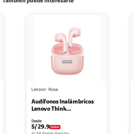
También puede interesarte
Lenovo
Rosa
Audífonos Inalámbricos
Lenovo Think...
Desde
S/
29.9
S/
99
Precio Regular