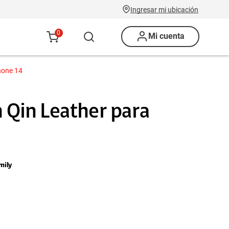
Ingresar mi ubicación
0
Mi cuenta
phone 14
n Qin Leather para
mily