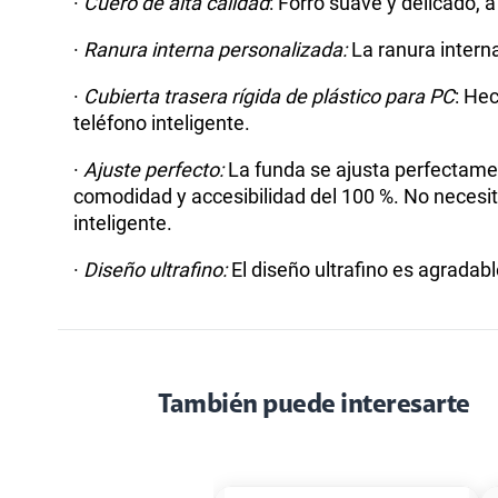
·
Cuero de alta calidad
: Forro suave y delicado,
·
Ranura interna personalizada:
La ranura intern
·
Cubierta trasera rígida de plástico para PC
: Hec
teléfono inteligente.
·
Ajuste perfecto:
La funda se ajusta perfectamen
comodidad y accesibilidad del 100 %. No necesita
inteligente.
·
Diseño ultrafino:
El diseño ultrafino es agradabl
También puede interesarte