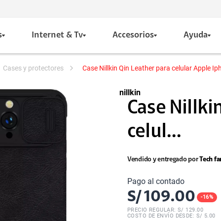
s
Internet & Tv
Accesorios
Ayuda
cases y protectores
Case Nillkin Qin Leather para celular Apple I
nillkin
Case Nillki
celul...
Vendido y entregado por
Tech fa
Pago al contado
S/
109.00
-
16
%
PRECIO REGULAR: S/
129.00
COSTO DE ENVÍO DESDE: S/ 5.00