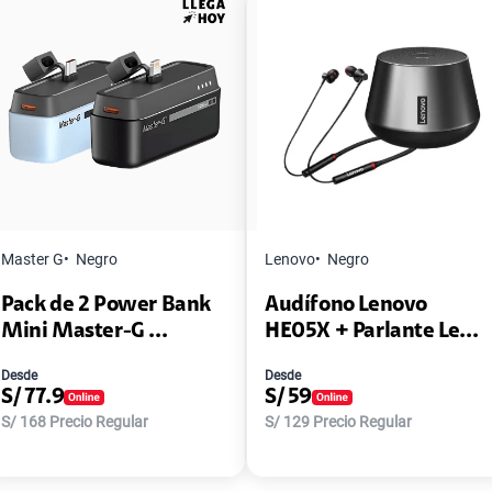
Master G
Negro
Lenovo
Negro
Pack de 2 Power Bank
Audífono Lenovo
Mini Master-G ...
HE05X + Parlante Le...
Desde
Desde
S/
77.9
S/
59
S/
168
Precio Regular
S/
129
Precio Regular