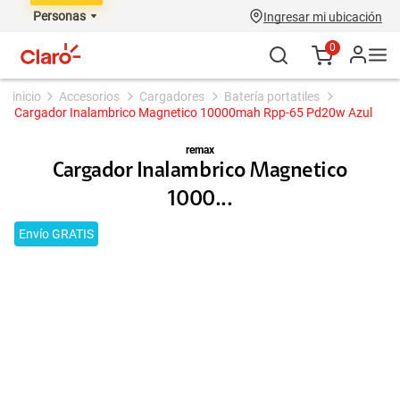
Personas
Ingresar mi ubicación
0
accesorios
cargadores
batería portatiles
Cargador Inalambrico Magnetico 10000mah Rpp-65 Pd20w Azul
remax
Cargador Inalambrico Magnetico
1000...
Envío GRATIS