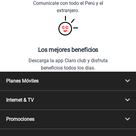
Comunícate con todo el Perú y el
extranjero.
Los mejores beneficios
Descarga la app Claro club y disfruta
beneficios todos los días.
Planes Móviles
Portabilidad
Línea Nueva
Internet & TV
Línea Adicional
Planes ilimitados
Internet Fibra Óptica
Prepago Chévere
Internet + TV
Migración
Promociones
Mejora tu plan
Conviértete en Full Claro
Cyber WOW