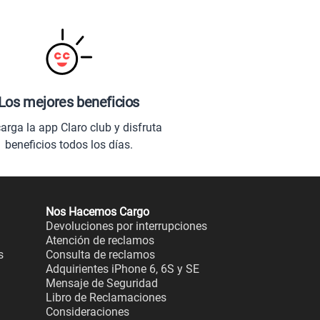
Los mejores beneficios
arga la app Claro club y disfruta
beneficios todos los días.
Nos Hacemos Cargo
Devoluciones por interrupciones
Atención de reclamos
s
Consulta de reclamos
Adquirientes iPhone 6, 6S y SE
Mensaje de Seguridad
Libro de Reclamaciones
Consideraciones