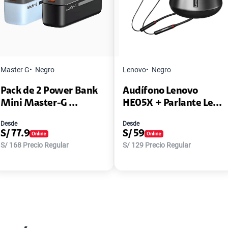
Master G
Negro
Lenovo
Negro
Pack de 2 Power Bank
Audífono Lenovo
Mini Master-G ...
HE05X + Parlante Le...
Desde
Desde
S/
77.9
S/
59
S/
168
Precio Regular
S/
129
Precio Regular