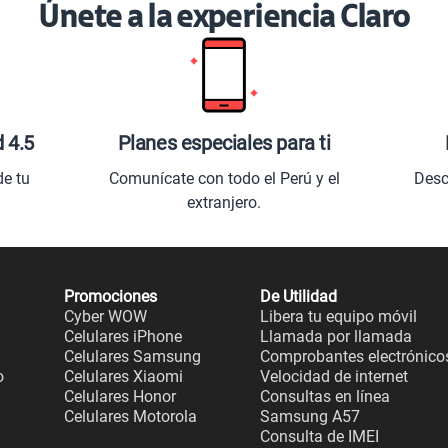
Únete a la experiencia Claro
d 4.5
Planes especiales para ti
de tu
Comunícate con todo el Perú y el
Desc
extranjero.
Promociones
De Utilidad
Cyber WOW
Libera tu equipo móvil
Celulares iPhone
Llamada por llamada
Celulares Samsung
Comprobantes electrónico
o
Celulares Xiaomi
Velocidad de internet
Celulares Honor
Consultas en línea
Celulares Motorola
Samsung A57
Consulta de IMEI