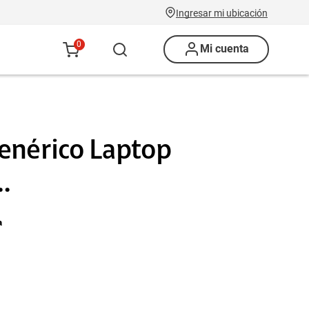
Ingresar mi ubicación
0
Mi cuenta
enérico Laptop
.
a