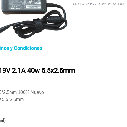
COSTO DE ENVÍO DESDE: S/ 5.00
inos y Condiciones
 19V 2.1A 40w 5.5x2.5mm
5.5*2.5mm 100% Nuevo
w 5.5*2.5mm
al)