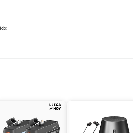
ido;
)