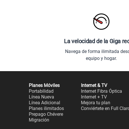
La velocidad de la Giga re
Navega de forma ilimitada des
equipo y hogar.
Planes Móviles
Internet & TV
Portabilidad
Internet Fibra Óptica
Línea Nueva
Internet + TV
Línea Adicional
Mejora tu plan
Planes ilimitados
Conviértete en Full Clar
Prepago Chévere
Migración