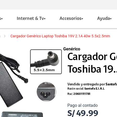
s
Internet & Tv
Accesorios
Ayuda
s
Cargador Genérico Laptop Toshiba 19V 2.1A 40w 5.5x2.5mm
Genérico
Cargador G
Toshiba 19..
Vendido y entregado por
Santof
Razón social:
Santofa E.I.R.L
Ruc:
20601111781
Pago al contado
S/
49.99