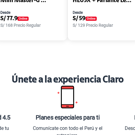
Mini Master-G ...
HE05X + Parlante Le...
Desde
Desde
S/
77.9
S/
59
S/
168
Precio Regular
S/
129
Precio Regular
Únete a la experiencia Claro
d 4.5
Planes especiales para ti
de tu
Comunícate con todo el Perú y el
Desc