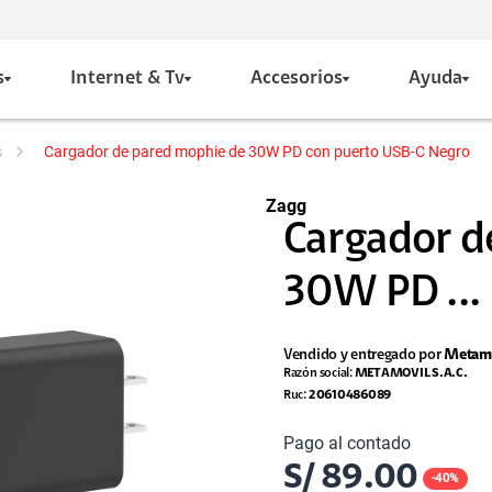
s
Internet & Tv
Accesorios
Ayuda
s
Cargador de pared mophie de 30W PD con puerto USB-C Negro
Zagg
Cargador d
30W PD ...
Vendido y entregado por
Metamo
Razón social:
METAMOVIL S.A.C.
Ruc:
20610486089
Pago al contado
S/
89.00
-
40
%