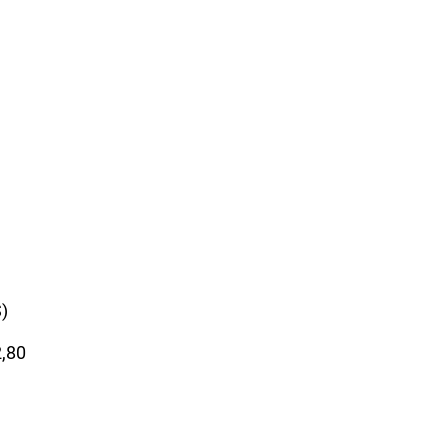
S)
2,80