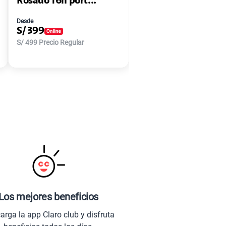
Rosado 16h port...
Desde
S/
399
S/
499
Precio Regular
Los mejores beneficios
arga la app Claro club y disfruta