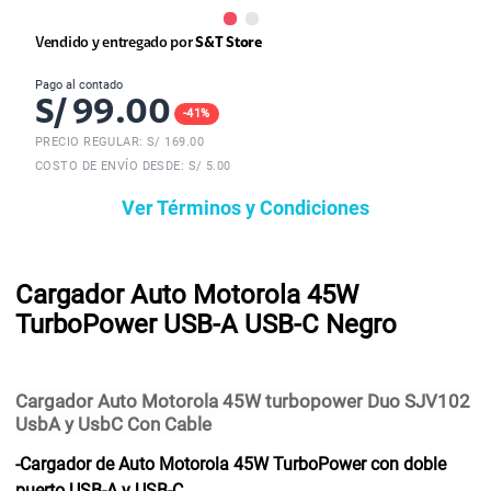
Vendido y entregado por
S&T Store
Pago al contado
S/
99.00
-
41
%
PRECIO REGULAR: S/
169.00
COSTO DE ENVÍO DESDE: S/ 5.00
Ver Términos y Condiciones
Cargador Auto Motorola 45W
TurboPower USB-A USB-C Negro
Cargador Auto Motorola 45W turbopower Duo SJV102
UsbA y UsbC Con Cable
-Cargador de Auto Motorola 45W TurboPower con doble
puerto USB-A y USB-C