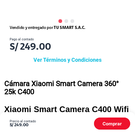
Vendido y entregado por
TU SMART S.A.C.
Razón social:
TU SMART S.A.C.
Ruc:
20606462451
Pago al contado
S/
249.00
Ver Términos y Condiciones
Cámara Xiaomi Smart Camera 360°
25k C400
Xiaomi Smart Camera C400 Wifi
Precio al contado
Comprar
S/
249.00
2.5K - Cámara de seguridad