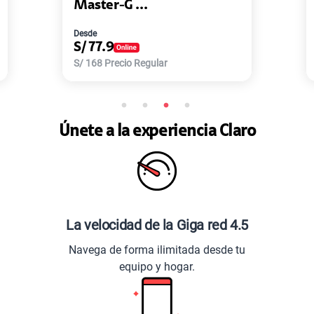
 ...
Parlante Le...
Desde
S/
59
io Regular
S/
129
Precio Regular
Únete a la experiencia Claro
La velocidad de la Giga red 4.5
Navega de forma ilimitada desde tu
equipo y hogar.