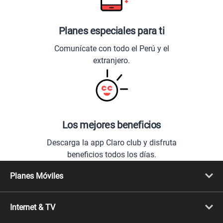
Planes especiales para ti
Comunícate con todo el Perú y el
extranjero.
Los mejores beneficios
Descarga la app Claro club y disfruta
beneficios todos los días.
Planes Móviles
Portabilidad
Línea Nueva
Internet & TV
Línea Adicional
Planes ilimitados