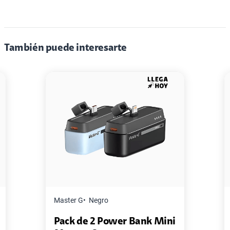
También puede interesarte
Negro
Lenovo
Negro
 2 Power Bank Mini
Audífono Lenovo H