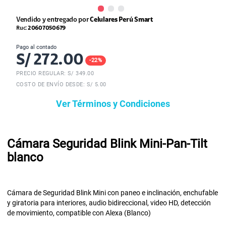
Vendido y entregado por
Celulares Perú Smart
Ruc:
20607050679
Pago al contado
S/
272.00
-
22
%
PRECIO REGULAR: S/
349.00
COSTO DE ENVÍO DESDE: S/ 5.00
Ver Términos y Condiciones
Cámara Seguridad Blink Mini-Pan-Tilt
blanco
Cámara de Seguridad Blink Mini con paneo e inclinación, enchufable
y giratoria para interiores, audio bidireccional, video HD, detección
de movimiento, compatible con Alexa (Blanco)