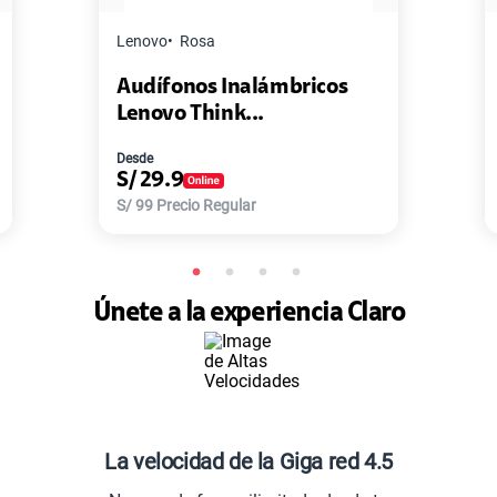
Master G
Negro
nalámbricos
Pack de 2 Power Bank 
k...
Master-G ...
Desde
S/
77.9
ular
S/
168
Precio Regular
Únete a la experiencia Claro
La velocidad de la Giga red 4.5