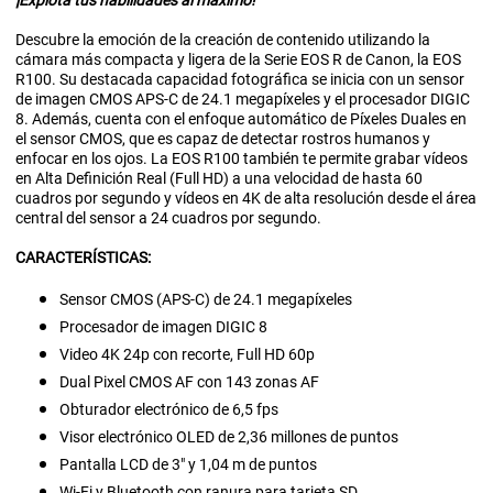
Descubre la emoción de la creación de contenido utilizando la
cámara más compacta y ligera de la Serie EOS R de Canon, la EOS
R100. Su destacada capacidad fotográfica se inicia con un sensor
de imagen CMOS APS-C de 24.1 megapíxeles y el procesador DIGIC
8. Además, cuenta con el enfoque automático de Píxeles Duales en
el sensor CMOS, que es capaz de detectar rostros humanos y
enfocar en los ojos. La EOS R100 también te permite grabar vídeos
en Alta Definición Real (Full HD) a una velocidad de hasta 60
cuadros por segundo y vídeos en 4K de alta resolución desde el área
central del sensor a 24 cuadros por segundo.
CARACTERÍSTICAS:
Sensor CMOS (APS-C) de 24.1 megapíxeles
Procesador de imagen DIGIC 8
Video 4K 24p con recorte, Full HD 60p
Dual Pixel CMOS AF con 143 zonas AF
Obturador electrónico de 6,5 fps
Visor electrónico OLED de 2,36 millones de puntos
Pantalla LCD de 3" y 1,04 m de puntos
Wi-Fi y Bluetooth con ranura para tarjeta SD