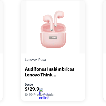
Master G
Negro
Pack de 2 Power Bank Mini
Master-G ...
Desde
S/
77.9
S/
168
Precio Regular