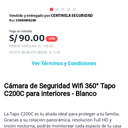
Vendido y entregado por
CENTINELA SEGURIDAD
Ruc:
20565816269
Pago al contado
S/
90.00
-
28
%
PRECIO REGULAR: S/
125.00
COSTO DE ENVÍO DESDE: S/ 5.00
Ver Términos y Condiciones
Cámara de Seguridad Wifi 360° Tapo
C200C para interiores - Blanco
La Tapo C200C es tu aliada ideal para proteger a tu familia.
Gracias a su rotación panorámica, resolución Full HD y
visión nocturna, podrás monitorear cada espacio de tu casa