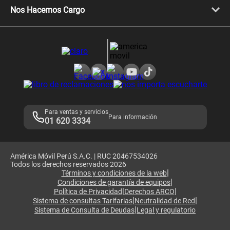
Llamada por llamada
Celulares Motorola
Nos Hacemos Cargo
Comprobantes electrónicos
Velocidad de internet
Devoluciones por interrupciones
Consultas en línea
Atención de reclamos
Samsung A57
Consulta de reclamos
Consulta de IMEI
Adquirientes iPhone 6, 6S y SE
Hablando Claro
Mensaje de Seguridad
Samsung S25 Ultra
Consideraciones
Términos y Condiciones de Tienda Claro
Libro de Reclamaciones
Legales de marketplace
Para ventas y servicios
Para información
01 620 3334
América Móvil Perú S.A.C. | RUC 20467534026
Todos los derechos reservados 2026
|
Términos y condiciones de la web
|
Condiciones de garantía de equipos
|
|
Política de Privacidad
Derechos ARCO
|
|
Sistema de consultas Tarifarias
Neutralidad de Red
|
Sistema de Consulta de Deudas
Legal y regulatorio