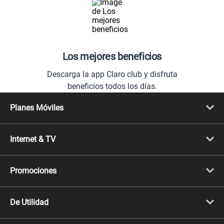
Los mejores beneficios
Descarga la app Claro club y disfruta
beneficios todos los días.
Planes Móviles
Portabilidad
Línea Nueva
Internet & TV
Línea Adicional
Planes ilimitados
Internet Fibra Óptica
Prepago Chévere
Internet + TV
Migración
Promociones
Mejora tu plan
Conviértete en Full Claro
Cyber WOW
Celulares iPhone
De Utilidad
Celulares Samsung
Celulares Xiaomi
Libera tu equipo móvil
Celulares Honor