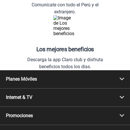
Comunícate con todo el Perú y el
extranjero.
Los mejores beneficios
Descarga la app Claro club y disfruta
beneficios todos los días.
Planes Móviles
Portabilidad
Línea Nueva
Internet & TV
Línea Adicional
Planes ilimitados
Internet Fibra Óptica
Prepago Chévere
Internet + TV
Migración
Promociones
Mejora tu plan
Conviértete en Full Claro
Cyber WOW