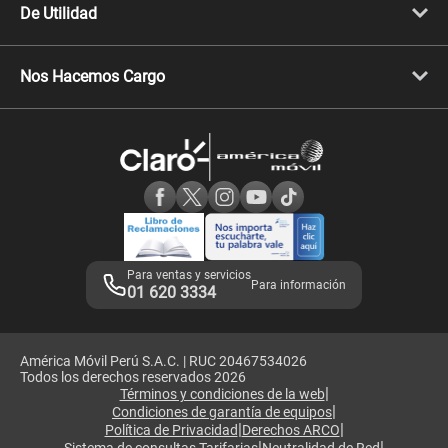
Celulares iPhone
De Utilidad
Celulares Samsung
Celulares Xiaomi
Libera tu equipo móvil
Celulares Honor
Llamada por llamada
Celulares Motorola
Nos Hacemos Cargo
Comprobantes electrónicos
Velocidad de internet
Devoluciones por interrupciones
Consultas en línea
Atención de reclamos
Samsung A57
Consulta de reclamos
Consulta de IMEI
Adquirientes iPhone 6, 6S y SE
Hablando Claro
Mensaje de Seguridad
Samsung S25 Ultra
Consideraciones
Términos y Condiciones de Tienda Claro
Libro de Reclamaciones
Legales de marketplace
Para ventas y servicios
Para información
01 620 3334
América Móvil Perú S.A.C. | RUC 20467534026
Todos los derechos reservados 2026
|
Términos y condiciones de la web
|
Condiciones de garantía de equipos
|
|
Política de Privacidad
Derechos ARCO
|
|