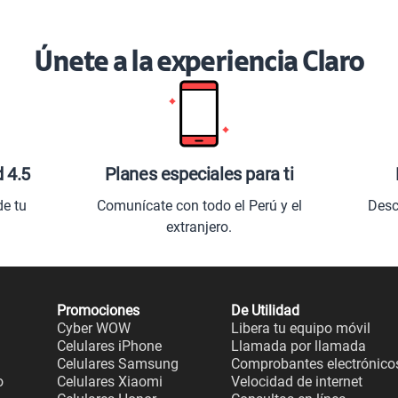
Únete a la experiencia Claro
d 4.5
Planes especiales para ti
de tu
Comunícate con todo el Perú y el
Desc
extranjero.
Promociones
De Utilidad
Cyber WOW
Libera tu equipo móvil
Celulares iPhone
Llamada por llamada
Celulares Samsung
Comprobantes electrónico
o
Celulares Xiaomi
Velocidad de internet