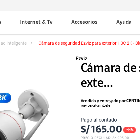
s
Internet & Tv
Accesorios
Ayuda
dad inteligente
Cámara de seguridad Ezviz para exterior H3C 2K - B
Ezviz
Cámara de 
exte...
Vendido y entregado por
CENTI
Ruc:
20565816269
Pago al contado
S/
165.00
-
44
%
PRECIO REGULAR: S/
295.00