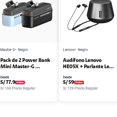
Master G
Negro
Lenovo
Negro
Pack de 2 Power Bank
Audífono Lenovo
Mini Master-G ...
HE05X + Parlante Le...
Desde
Desde
S/
77.9
S/
59
S/
168
Precio Regular
S/
129
Precio Regular