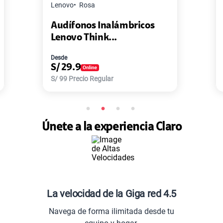
Master G
Negro
ricos
Pack de 2 Power Bank Mini
Master-G ...
Desde
S/
77.9
S/
168
Precio Regular
Únete a la experiencia Claro
La velocidad de la Giga red 4.5
Navega de forma ilimitada desde tu