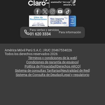
Consulta de reclamos
Consulta de IMEI
Adquirientes iPhone 6, 6S y SE
Hablando Claro
Mensaje de Seguridad
Samsung S25 Ultra
Consideraciones
Términos y Condiciones de Tienda Claro
Libro de Reclamaciones
Legales de marketplace
Para ventas y servicios
Para información
01 620 3334
América Móvil Perú S.A.C. | RUC 20467534026
Todos los derechos reservados 2026
|
Términos y condiciones de la web
|
Condiciones de garantía de equipos
|
|
Política de Privacidad
Derechos ARCO
|
|
Sistema de consultas Tarifarias
Neutralidad de Red
|
Sistema de Consulta de Deudas
Legal y regulatorio