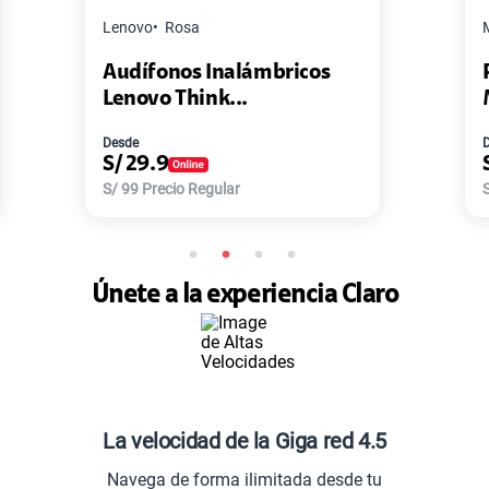
Master G
Negro
ámbricos
Pack de 2 Power Bank Mini
Master-G ...
Desde
S/
77.9
S/
168
Precio Regular
Únete a la experiencia Claro
La velocidad de la Giga red 4.5
Navega de forma ilimitada desde tu