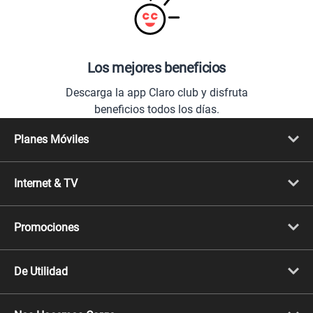
Los mejores beneficios
Descarga la app Claro club y disfruta
beneficios todos los días.
Planes Móviles
Portabilidad
Línea Nueva
Internet & TV
Línea Adicional
Planes ilimitados
Internet Fibra Óptica
Prepago Chévere
Internet + TV
Migración
Promociones
Mejora tu plan
Conviértete en Full Claro
Cyber WOW
Celulares iPhone
De Utilidad
Celulares Samsung
Celulares Xiaomi
Libera tu equipo móvil
Celulares Honor
Llamada por llamada
Celulares Motorola