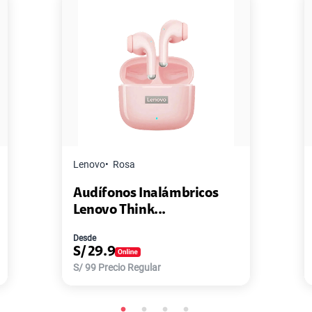
Master G
Negro
cos
Pack de 2 Power Bank Mini
Master-G ...
Desde
S/
77.9
S/
168
Precio Regular