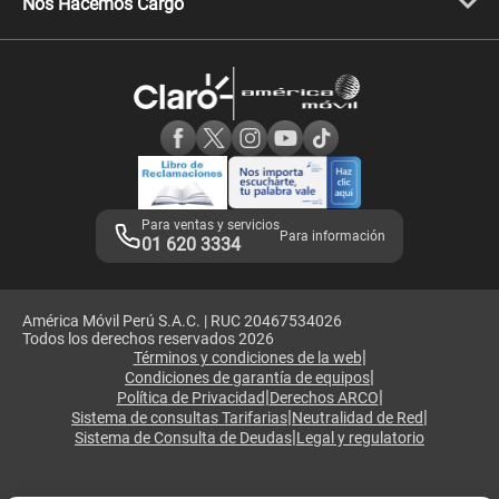
Nos Hacemos Cargo
Comprobantes electrónicos
Velocidad de internet
Devoluciones por interrupciones
Consultas en línea
Atención de reclamos
Samsung A57
Consulta de reclamos
Consulta de IMEI
Adquirientes iPhone 6, 6S y SE
Hablando Claro
Mensaje de Seguridad
Samsung S25 Ultra
Consideraciones
Términos y Condiciones de Tienda Claro
Libro de Reclamaciones
Legales de marketplace
Para ventas y servicios
Para información
01 620 3334
América Móvil Perú S.A.C. | RUC 20467534026
Todos los derechos reservados 2026
|
Términos y condiciones de la web
|
Condiciones de garantía de equipos
|
|
Política de Privacidad
Derechos ARCO
|
|
Sistema de consultas Tarifarias
Neutralidad de Red
|
Sistema de Consulta de Deudas
Legal y regulatorio