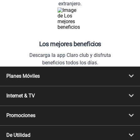
extranjero.
Los mejores beneficios
Descarga la app Claro club y disfruta
beneficios todos los días.
Planes Móviles
Portabilidad
Línea Nueva
Internet & TV
Línea Adicional
Planes ilimitados
Internet Fibra Óptica
Prepago Chévere
Internet + TV
Migración
Promociones
Mejora tu plan
Conviértete en Full Claro
Cyber WOW
Celulares iPhone
De Utilidad
Celulares Samsung