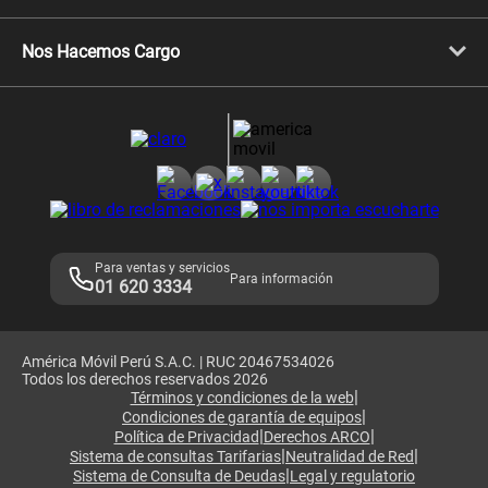
Celulares Xiaomi
Libera tu equipo móvil
Celulares Honor
Llamada por llamada
Celulares Motorola
Nos Hacemos Cargo
Comprobantes electrónicos
Velocidad de internet
Devoluciones por interrupciones
Consultas en línea
Atención de reclamos
Samsung A57
Consulta de reclamos
Consulta de IMEI
Adquirientes iPhone 6, 6S y SE
Hablando Claro
Mensaje de Seguridad
Samsung S25 Ultra
Consideraciones
Términos y Condiciones de Tienda Claro
Libro de Reclamaciones
Legales de marketplace
Para ventas y servicios
Para información
01 620 3334
América Móvil Perú S.A.C. | RUC 20467534026
Todos los derechos reservados 2026
|
Términos y condiciones de la web
|
Condiciones de garantía de equipos
|
|
Política de Privacidad
Derechos ARCO
|
|
Sistema de consultas Tarifarias
Neutralidad de Red
|
Sistema de Consulta de Deudas
Legal y regulatorio