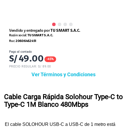
Vendido y entregado por
TU SMART S.A.C.
Razón social:
TU SMART S.A.C.
Ruc:
20606462451
Pago al contado
S/
49.00
-
45
%
PRECIO REGULAR: S/
89.00
Ver Términos y Condiciones
Cable Carga Rápida Solohour Type-C to
Type-C 1M Blanco 480Mbps
El cable SOLOHOUR USB-C a USB-C de 1 metro está