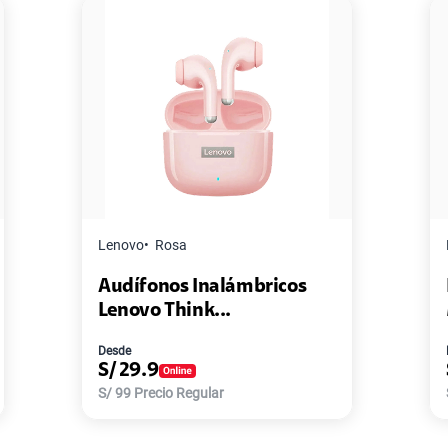
Master G
Negro
Pack de 2 Power Bank Mini
Master-G ...
Desde
S/
77.9
S/
168
Precio Regular