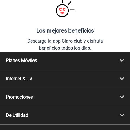
Los mejores beneficios
Descarga la app Claro club y disfruta
beneficios todos los días.
Planes Móviles
Portabilidad
Línea Nueva
Internet & TV
Línea Adicional
Planes ilimitados
Internet Fibra Óptica
Prepago Chévere
Internet + TV
Migración
Promociones
Mejora tu plan
Conviértete en Full Claro
Cyber WOW
Celulares iPhone
De Utilidad
Celulares Samsung
Celulares Xiaomi
Libera tu equipo móvil
Celulares Honor