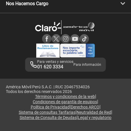
Llamada por llamada
Celulares Motorola
Nos Hacemos Cargo
Comprobantes electrónicos
Velocidad de internet
Devoluciones por interrupciones
Consultas en línea
Atención de reclamos
Samsung A57
Consulta de reclamos
Consulta de IMEI
Adquirientes iPhone 6, 6S y SE
Hablando Claro
Mensaje de Seguridad
Samsung S25 Ultra
Consideraciones
Términos y Condiciones de Tienda Claro
Libro de Reclamaciones
Legales de marketplace
Para ventas y servicios
Para información
01 620 3334
América Móvil Perú S.A.C. | RUC 20467534026
Todos los derechos reservados 2026
|
Términos y condiciones de la web
|
Condiciones de garantía de equipos
|
|
Política de Privacidad
Derechos ARCO
|
|
Sistema de consultas Tarifarias
Neutralidad de Red
|
Sistema de Consulta de Deudas
Legal y regulatorio