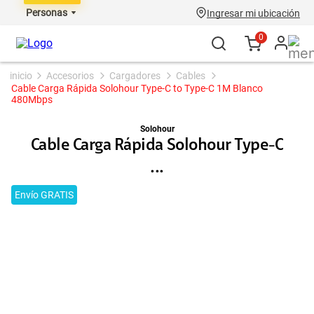
Personas
Ingresar mi ubicación
0
accesorios
cargadores
cables
Cable Carga Rápida Solohour Type-C to Type-C 1M Blanco
480Mbps
Solohour
Cable Carga Rápida Solohour Type-C
...
Envío GRATIS